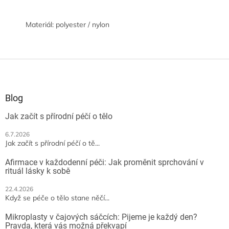
Materiál: polyester / nylon
Z
á
p
a
Blog
t
Jak začít s přírodní péčí o tělo
í
6.7.2026
Jak začít s přírodní péčí o tě...
Afirmace v každodenní péči: Jak proměnit sprchování v
rituál lásky k sobě
22.4.2026
Když se péče o tělo stane něčí...
Mikroplasty v čajových sáčcích: Pijeme je každý den?
Pravda, která vás možná překvapí