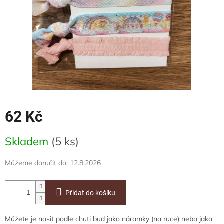
62 Kč
Měrná
Skladem
(5 ks)
cena:
Můžeme doručit do:
12.8.2026
Přidat do košíku
Můžete je nosit podle chuti buď jako náramky (na ruce) nebo jako