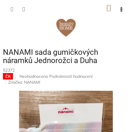
Přejít
NÁKUP
na
obsah
KOŠÍK
NANAMI sada gumičkových
náramků Jednorožci a Duha
52372
Průměrné
Neohodnoceno
Podrobnosti hodnocení
ČR
hodnocení
Značka:
NANAMI
produktu
je
0,0
z
5
hvězdiček.