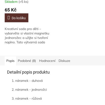
Skladem
(>5 ks)
65 Kč
Do košíku
Kreativní sada pro děti –
vybarvěte si vlastní magnetku
Jednorožec a užijte si tvoření
naplno. Tato výtvarná sada
umožní dětem vytvořit si
originální dřevěnou
magnetku...
Popis
Podobné (8)
Hodnocení
Diskuze
Detailní popis produktu
1. náramek - duhová
2. náramek - jednorožci
3. náramek - růžová