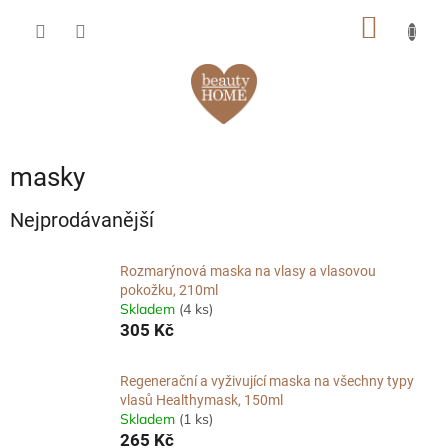
Přejít
NÁKUP
na
obsah
KOŠÍK
masky
Nejprodávanější
Rozmarýnová maska na vlasy a vlasovou
pokožku, 210ml
Skladem
(4 ks)
305 Kč
Regenerační a vyživující maska na všechny typy
vlasů Healthymask, 150ml
Skladem
(1 ks)
265 Kč