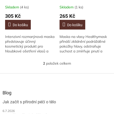
k
210ml
vlasů Healthymask, 150ml
t
Skladem
(4 ks)
Skladem
(1 ks)
ů
305 Kč
265 Kč
Do košíku
Do košíku
Intenzivní rozmarýnová maska
Maska na vlasy Healthymask
​​představuje účinný
přináší zklidnění podrážděné
kosmetický produkt pro
pokožky hlavy, odstraňuje
hloubkové ošetření vlasů a
suchost a zmírňuje pnutí a
vlasové pokožky bez jejich
svědění. Složení bohaté na
zatížení. - podporuje zdraví
blahodárné oleje je jako
2
položek celkem
O
vlasů a vlasové...
stvořené k...
v
l
Z
á
á
d
p
a
a
Blog
c
t
í
Jak začít s přírodní péčí o tělo
í
p
r
6.7.2026
v