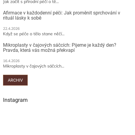
Jak začít s přírodní péčí o tě...
k
y
Afirmace v každodenní péči: Jak proměnit sprchování v
v
rituál lásky k sobě
ý
p
22.4.2026
Když se péče o tělo stane něčí...
i
s
Mikroplasty v čajových sáčcích: Pijeme je každý den?
u
Pravda, která vás možná překvapí
16.4.2026
Mikroplasty v čajových sáčcích...
ARCHIV
Instagram