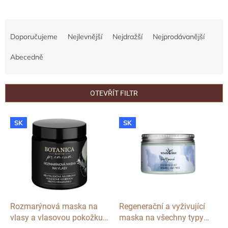
Ř
a
Doporučujeme
Nejlevnější
Nejdražší
Nejprodávanější
z
e
Abecedně
n
í
p
OTEVŘÍT FILTR
r
o
V
SK
SK
d
ý
u
p
k
i
t
s
ů
p
r
o
d
Rozmarýnová maska na
Regenerační a vyživující
u
vlasy a vlasovou pokožku,
maska na všechny typy