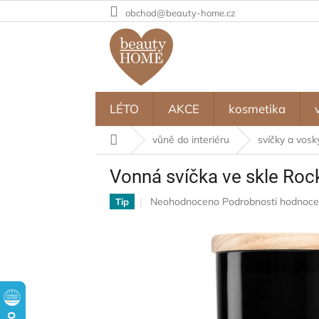
Přejít
obchod@beauty-home.cz
na
obsah
LÉTO
AKCE
kosmetika
Domů
vůně do interiéru
svíčky a vosk
Vonná svíčka ve skle Rock
Průměrné
Neohodnoceno
Podrobnosti hodnoce
Tip
hodnocení
produktu
je
0,0
z
5
hvězdiček.