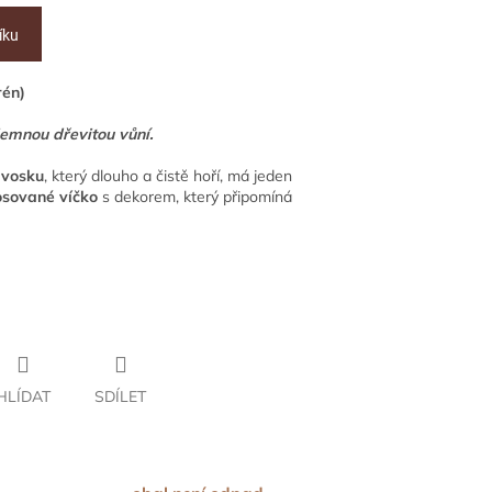
íku
rén)
jemnou dřevitou vůní.
 vosku
, který dlouho a čistě hoří, má jeden
sované víčko
s dekorem, který připomíná
HLÍDAT
SDÍLET