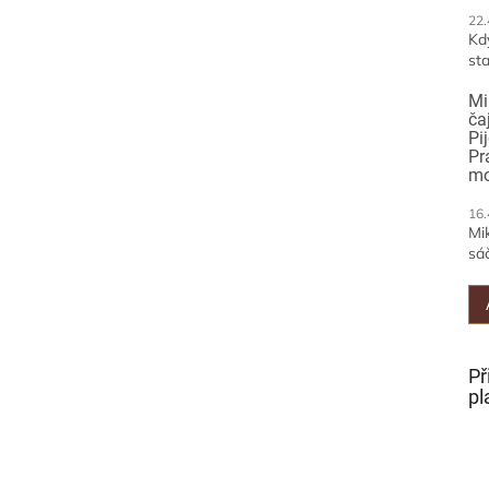
22.
Kd
sta
Mi
ča
Pi
Pr
mo
16.
Mi
sáč
Př
pl