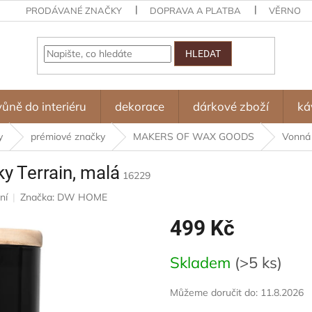
PRODÁVANÉ ZNAČKY
DOPRAVA A PLATBA
VĚRNOST
HLEDAT
vůně do interiéru
dekorace
dárkové zboží
ká
y
prémiové značky
MAKERS OF WAX GOODS
Vonná 
y Terrain, malá
16229
ní
Značka:
DW HOME
499 Kč
Měrná
Skladem
(>5 ks)
cena:
Můžeme doručit do:
11.8.2026