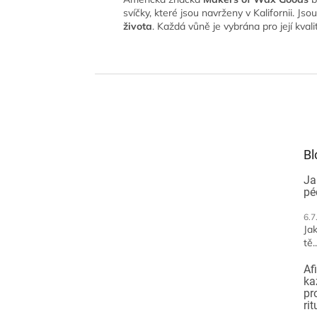
svíčky, které jsou navrženy v Kalifornii. Jso
života
. Každá vůně je vybrána pro její kval
Z
á
p
a
t
Bl
í
Ja
pé
6.7
Jak
tě..
Af
ka
pr
ri