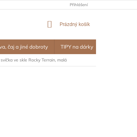
NÍ PROGRAM – ODMĚNY ZA NÁKUPY
Přihlášení
OBCHODNÍ PODMÍNKY
NÁKUPNÍ
Prázdný košík
KOŠÍK
va, čaj a jiné dobroty
TIPY na dárky
SEZÓNA
svíčka ve skle Rocky Terrain, malá