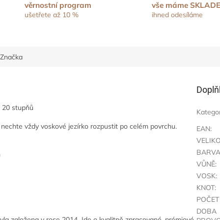
věrnostní program
vše máme SKLAD
ušetřete až 10 %
ihned odesíláme
Značka
Doplň
o 20 stupňů
Katego
y nechte vždy voskové jezírko rozpustit po celém povrchu.
EAN
:
VELIK
BARV
m
VŮNĚ
:
VOSK
:
KNOT
:
POČET
DOBA
yla založena v roce 2014. Jde o kvalitně zpracované, prémiové