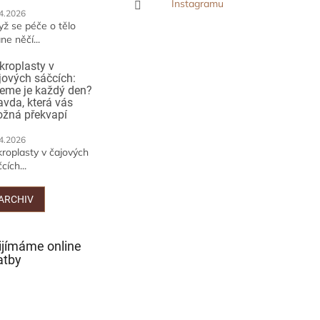
Instagramu
4.2026
yž se péče o tělo
ne něčí...
kroplasty v
jových sáčcích:
jeme je každý den?
avda, která vás
žná překvapí
4.2026
kroplasty v čajových
cích...
ARCHIV
ijímáme online
atby