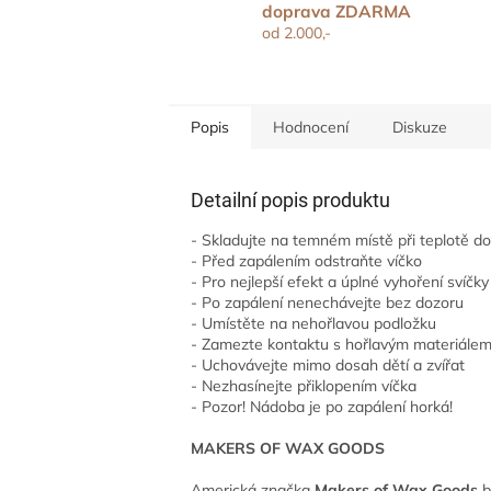
doprava ZDARMA
od 2.000,-
Popis
Hodnocení
Diskuze
Detailní popis produktu
- Skladujte na temném místě při teplotě d
- Před zapálením odstraňte víčko
- Pro nejlepší efekt a úplné vyhoření svíčk
- Po zapálení nenechávejte bez dozoru
- Umístěte na nehořlavou podložku
- Zamezte kontaktu s hořlavým materiále
- Uchovávejte mimo dosah dětí a zvířat
- Nezhasínejte přiklopením víčka
- Pozor! Nádoba je po zapálení horká!
MAKERS OF WAX GOODS
Americká značka
Makers of Wax Goods
b