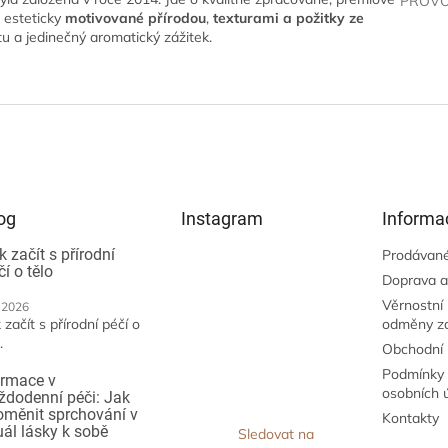
PROVO
u esteticky
motivované přírodou
,
texturami a požitky ze
itu a jedinečný aromatický zážitek.
og
Instagram
Informa
k začít s přírodní
Prodávané
čí o tělo
Doprava a
Věrnostní
.2026
 začít s přírodní péčí o
odměny z
.
Obchodní
Podmínky 
irmace v
osobních 
ždodenní péči: Jak
oměnit sprchování v
Kontakty
tuál lásky k sobě
Sledovat na