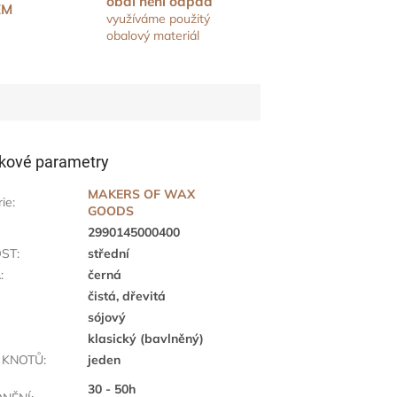
obal není odpad
EM
využíváme použitý
obalový materiál
kové parametry
MAKERS OF WAX
rie
:
GOODS
2990145000400
OST
:
střední
A
:
černá
čistá, dřevitá
sójový
klasický (bavlněný)
 KNOTŮ
:
jeden
30 - 50h