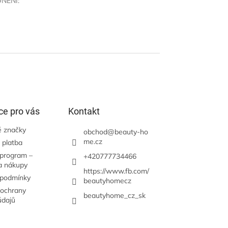
NĚNÍ
:
ce pro vás
Kontakt
 značky
obchod
@
beauty-ho
me.cz
 platba
 program –
+420777734466
a nákupy
https://www.fb.com/
 podmínky
beautyhomecz
ochrany
beautyhome_cz_sk
údajů