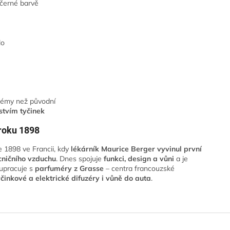
černé barvě
lo
arfémy než původní
stvím tyčinek
 roku 1898
e 1898 ve Francii, kdy
lékárník Maurice Berger vyvinul
první
cničního vzduchu
. Dnes spojuje
funkci, design a vůni
a je
lupracuje s
parfuméry z Grasse
– centra francouzské
yčinkové a elektrické difuzéry i vůně do auta
.