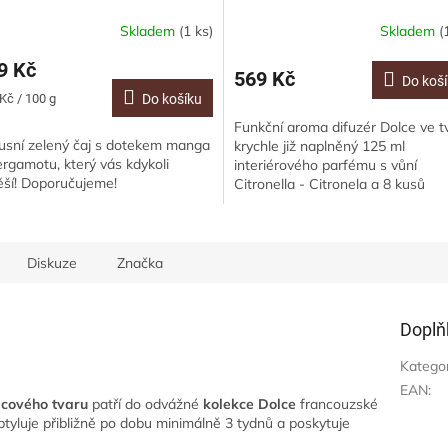
Citronella, 125ml
Skladem
(1 ks)
Skladem
(
9 Kč
569 Kč
Do koš
ná
Kč / 100 g
Do košíku
:
Funkční aroma difuzér Dolce ve t
usní zelený čaj s dotekem manga
krychle již naplněný 125 ml
ergamotu, který vás kdykoli
interiérového parfému s vůní
ěší! Doporučujeme!
Citronella - Citronela a 8 kusů
polymerových vonných tyčinek.
Složení obohacené o...
Diskuze
Značka
Doplň
Katego
EAN
:
lcového tvaru
patří do odvážné
kolekce Dolce
francouzské
tyluje přibližně po dobu minimálně 3 tydnů a poskytuje