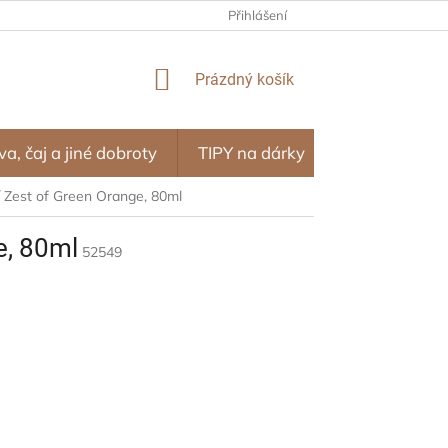
NÍ PROGRAM – ODMĚNY ZA NÁKUPY
Přihlášení
OBCHODNÍ PODMÍNKY
NÁKUPNÍ
Prázdný košík
KOŠÍK
va, čaj a jiné dobroty
TIPY na dárky
SEZÓNA
í Zest of Green Orange, 80ml
e, 80ml
52549