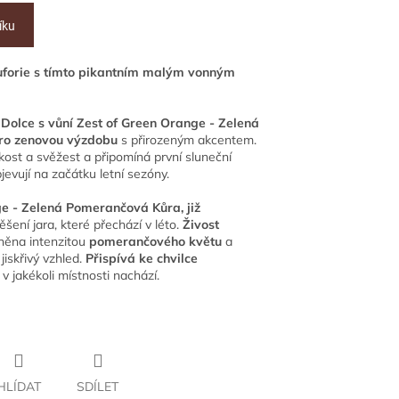
íku
euforie s tímto pikantním malým vonným
 Dolce s vůní Zest of Green Orange - Zelená
ro zenovou výzdobu
s přirozeným akcentem.
ost a svěžest a připomíná první sluneční
evují na začátku letní sezóny.
e - Zelená Pomerančová Kůra, již
ěšení jara, které přechází v léto.
Živost
něna intenzitou
pomerančového květu
a
iskřivý vzhled.
Přispívá ke chvilce
e v jakékoli místnosti nachází.
HLÍDAT
SDÍLET