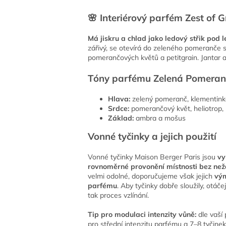
🌸 Interiérový parfém Zest of
Má jiskru a chlad jako ledový střik pod
zářivý, se otevírá do zeleného pomeranče 
pomerančových květů a petitgrain. Jantar a 
Tóny parfému Zelená Pomeran
Hlava:
zelený pomeranč, klementink
Srdce:
pomerančový květ, heliotrop, 
Základ:
ambra a mošus
Vonné tyčinky a jejich použití
Vonné tyčinky Maison Berger Paris jsou
vy
rovnoměrné provonění místnosti bez ne
velmi odolné, doporučujeme však jejich
vým
parfému
. Aby tyčinky dobře sloužily, otáč
tak proces vzlínání.
Tip pro modulaci intenzity vůně:
dle vaší 
pro střední intenzitu parfému a 7–8 tyčin