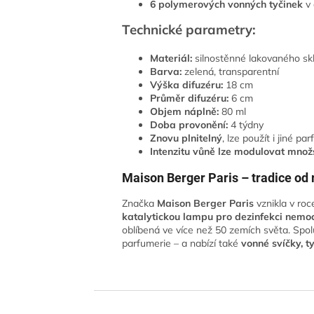
6 polymerových vonných tyčinek
v 
Technické parametry:
Materiál:
silnostěnné lakovaného sk
Barva:
zelená, transparentní
Výška difuzéru:
18 cm
Průměr difuzéru:
6 cm
Objem náplně:
80 ml
Doba provonění:
4 týdny
Znovu plnitelný
, lze použít i jiné p
Intenzitu vůně lze modulovat množ
Maison Berger Paris – tradice od
Značka
Maison Berger Paris
vznikla v roc
katalytickou lampu pro dezinfekci nemo
oblíbená ve více než 50 zemích světa. Spo
parfumerie – a nabízí také
vonné svíčky, t
Z
á