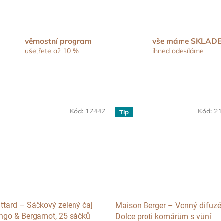
věrnostní program
vše máme SKLAD
ušetřete až 10 %
ihned odesíláme
Kód:
17447
Kód:
2
Tip
ttard – Sáčkový zelený čaj
Maison Berger – Vonný difuzé
go & Bergamot, 25 sáčků
Dolce proti komárům s vůní