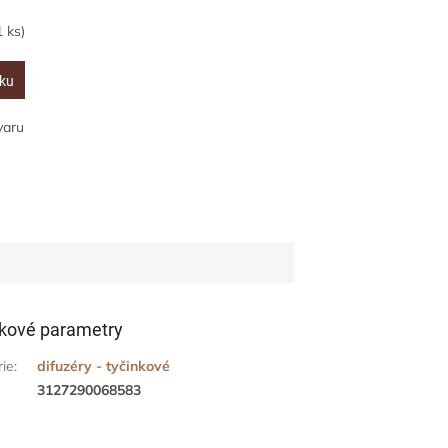
1 ks)
íku
varu
kové parametry
rie
:
difuzéry - tyčinkové
3127290068583