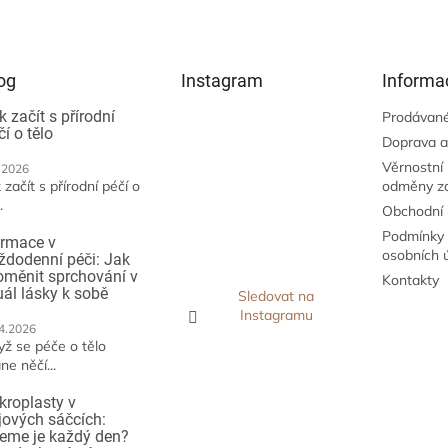
og
Instagram
Informa
k začít s přírodní
Prodávané
čí o tělo
Doprava a
Věrnostní
.2026
 začít s přírodní péčí o
odměny z
.
Obchodní
Podmínky 
irmace v
osobních 
ždodenní péči: Jak
oměnit sprchování v
Kontakty
tuál lásky k sobě
Sledovat na
Instagramu
4.2026
yž se péče o tělo
ne něčí...
kroplasty v
jových sáčcích:
jeme je každý den?