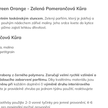
 Green Orange - Zelená Pomerančová Kůra
 letním toskánským sluncem.
Zelený parfém, který je jiskřivý a
s pouhým nádechem zářivé maliny. Jeho srdce kvete do kytice
pižmo zajistí lehkou dřevitost.
čová Kůra
a, malina
petitgrain
robeny z černého polymeru
.
Zaručují velmi rychlé vzlínání a
žádoucího zabarvení parfému.
Díky kvalitnímu materiálu jsou
ěnu při
každém doplnění či
výměně druhu interiérového
ejte je pravidelně zhruba po jednom týdnu použití, reaktivujete
potřeby použijte 2–3 vonné tyčinky pro jemné provonění, 4–6
ek pro maximální možné provonění.