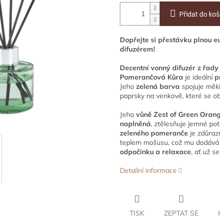
Přidat do koš
Dopřejte si přestávku plnou 
difuzérem!
Decentní vonný difuzér z řady
Pomerančová Kůra
je ideální
p
Jeho
zelená barva
spojuje měkk
paprsky na venkově, které se obj
Jeho
vůně Zest of Green Orang
naplněná
, ztělesňuje jemné pot
zeleného pomeranče
je zdůraz
teplem mošusu, což mu dodává j
odpočinku a relaxace
, ať už s
Detailní informace
TISK
ZEPTAT SE