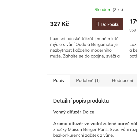
Skladem
(2 ks)
17
327 Kč
Do košíku
Měr
358 
cena
Luxusní pánské třikrát jemně mleté
mýdlo s vůní Oudu a Bergamotu je
Lux
nezbytnost každého moderního
a b
muže. Zahalte se do opojné, svěží a
pot
svůdné vůně, která vydrží po celý
den....
Popis
Podobné (1)
Hodnocení
Detailní popis produktu
Vonný difuzér Dolce
Aroma difuzér ve vodní zelené barvě vá
značky Maison Berger Paris. Svou vůni rozp
bezkonkurenční zážitek z vůně.