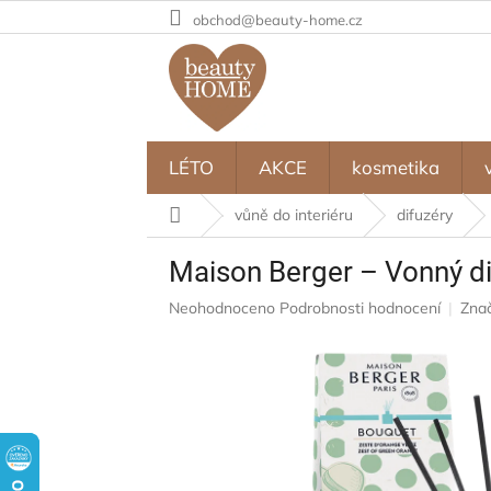
Přejít
obchod@beauty-home.cz
na
obsah
LÉTO
AKCE
kosmetika
Domů
vůně do interiéru
difuzéry
Maison Berger – Vonný di
Průměrné
Neohodnoceno
Podrobnosti hodnocení
Zna
hodnocení
produktu
je
0,0
z
5
hvězdiček.