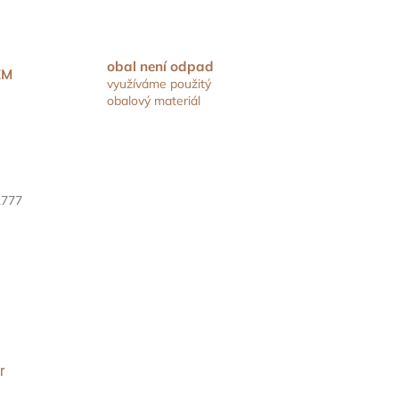
obal není odpad
EM
využíváme použitý
obalový materiál
1777
r