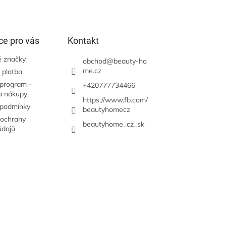
ce pro vás
Kontakt
 značky
obchod
@
beauty-ho
me.cz
 platba
 program –
+420777734466
a nákupy
https://www.fb.com/
 podmínky
beautyhomecz
ochrany
beautyhome_cz_sk
údajů