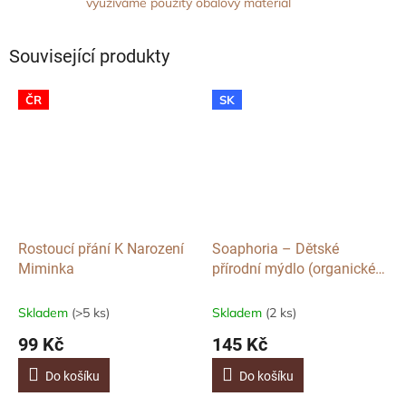
využíváme použitý obalový materiál
Související produkty
ČR
SK
Rostoucí přání K Narození
Soaphoria – Dětské
Miminka
přírodní mýdlo (organické),
110 g
Skladem
(>5 ks)
Skladem
(2 ks)
99 Kč
145 Kč
Do košíku
Do košíku