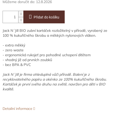
Můžeme doručit do:
12.8.2026
Přidat do košíku
Jack N´Jill BIO zubní kartáček rozložitelný v přírodě, vyrobený ze
100 % kukuřičného škrobu a měkkých nylonových vláken.
- extra měkký
- zero waste
- ergonomická rukojeť pro pohodlné uchopení dítětem
- vhodný již od prvních zoubků
- bez BPA & PVC
Jack N´Jill je firma ohleduplná vůči přírodě. Balení je z
recyklovatelného papíru a okénko ze 100% kukuřičného škrobu.
Kartáček je první svého druhu na světě, navržen pro děti v BIO
kvalitě.
Detailní informace