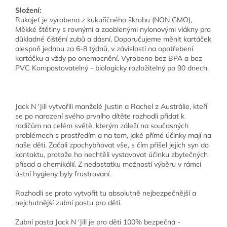
Složení:
Rukojeť je vyrobena z kukuřičného škrobu (NON GMO),
Měkké štětiny s rovnými a zaoblenými nylonovými vlákny pro
důkladné čištění zubů a dásní, Doporučujeme měnit kartáček
alespoň jednou za 6-8 týdnů, v závislosti na opotřebení
kartáčku a vždy po onemocnění. Vyrobeno bez BPA a bez
PVC Kompostovatelný - biologicky rozložitelný po 90 dnech.
Jack N 'Jill vytvořili manželé Justin a Rachel z Austrálie, kteří
se po narození svého prvního dítěte rozhodli přidat k
rodičům na celém světě, kterým záleží na současných
problémech s prostředím a na tom, jaké přímé účinky mají na
naše děti. Začali zpochybňovat vše, s čím přišel jejich syn do
kontaktu, protože ho nechtěli vystavovat účinku zbytečných
přísad a chemikálií. Z nedostatku možností výběru v rámci
ústní hygieny byly frustrovaní.
Rozhodli se proto vytvořit tu absolutně nejbezpečnější a
nejchutnější zubní pastu pro děti.
Zubní pasta Jack N 'Jill je pro děti 100% bezpečná -