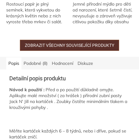
Rostoucí papír je plný
Jemné přírodní mýdlo pro děti
semínek, která vykvetou do
od narození, které šetrně čistí,
krásných květin nebo z nich
nevysušuje a zároveň vyživuje
vyroste třeba mrkev či salát.
citlivou pokožku díky obsahu
Těší se vaši přátelé na příchod
organických olejů a másel.
mrňouse? Zda to bude kluk či
Bez parfemace a dráždivých...
holka...
ZOBRAZIT VŠECHNY SOUVISEJÍCÍ PRODUKTY
Popis
Podobné (8)
Hodnocení
Diskuze
Detailní popis produktu
Návod k použití :
Před a po použití důkladně omyjte.
Aplikujte malé množství ( za hrášek ) přírodní zubní pasty
Jack N' Jill na kartáček . Zoubky čistěte minimálním tlakem a
krouživými pohyby .
Měňte kartáček každých 6 – 8 týdnů, nebo i dříve, pokud se
kartáček zničí.