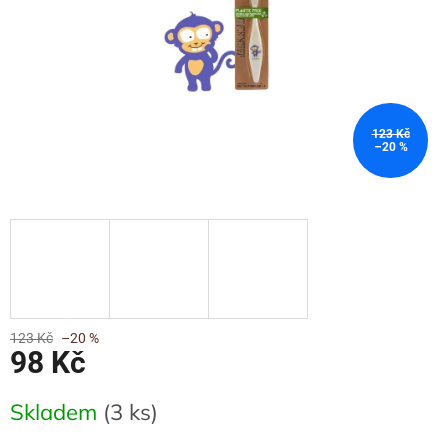
123 Kč
–20 %
123 Kč
–20 %
98 Kč
Měrná
Skladem
(3 ks)
cena: