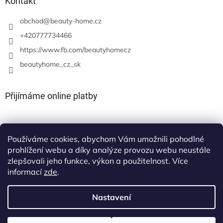
Kontakt
obchod
@
beauty-home.cz
+420777734466
https://www.fb.com/beautyhomecz
beautyhome_cz_sk
Přijímáme online platby
Používáme cookies, abychom Vám umožnili pohodlné
prohlížení webu a díky analýze provozu webu neustále
zlepšovali jeho funkce, výkon a použitelnost. Více
informací
zde
.
Nastavení
Vytvořil Shoptet