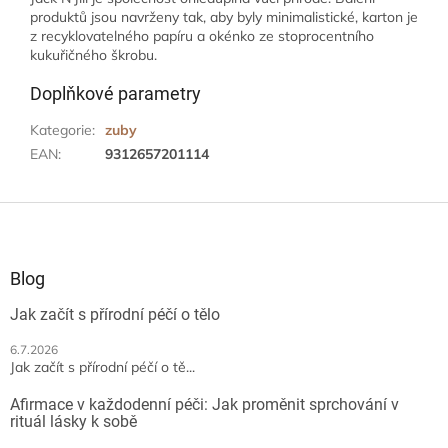
produktů jsou navrženy tak, aby byly minimalistické, karton je
z recyklovatelného papíru a okénko ze stoprocentního
kukuřičného škrobu.
Doplňkové parametry
Kategorie
:
zuby
EAN
:
9312657201114
Z
á
p
a
Blog
t
Jak začít s přírodní péčí o tělo
í
6.7.2026
Jak začít s přírodní péčí o tě...
Afirmace v každodenní péči: Jak proměnit sprchování v
rituál lásky k sobě