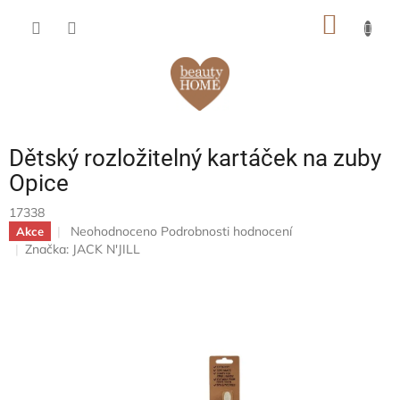
Přejít
NÁKUP
na
obsah
KOŠÍK
Dětský rozložitelný kartáček na zuby
Opice
17338
Průměrné
Neohodnoceno
Podrobnosti hodnocení
Akce
hodnocení
Značka:
JACK N'JILL
produktu
je
0,0
z
5
hvězdiček.