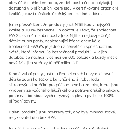
obzvláště s ohledem na to, že děti pastu často polykají. Je
dostupná v 5 příchutích, které jsou v certifikované organické
kvalitě, jakož i měsíček lékařský pro zklidnění dásní.
Jsme přesvědčeni, že produkty Jack N'Jill jsou v nejvyšší
kvalitě a 100% bezpečné. To dokazuje i fakt, že společnost
EWG's označila zubní pasty Jack N'Jill za nejbezpečnější
dětské zubní pasty, neobsahující žádné chemikálie.
Společnost EWG\'s je jednou z největších společností na
světě, které informují o bezpečnosti produktů. V jejich
databázi se nachází více než 69 000 položek a každý měsíc
navštíví jejich stránky téměř milion lidí.
Kromě zubní pasty Justin a Rachel navrhli a vyrobili první
dětské zubní kartáčky z kukuřičného škrobu, řada
silikonových kartáčků pro péči od prvního zoubku, které jsou
vyrobeny ze vzácného lékařského a potravinářského silikonu,
pohárky z bambusových a rýžových plev a pytlík ze 100%
přírodní bavlny.
Balení produktů jsou navrženy tak, aby byly minimalistické,
recyklovatelné a bez BPA.
Jack N'Jill je společnost ohleduplná vůči přírodě. Balení