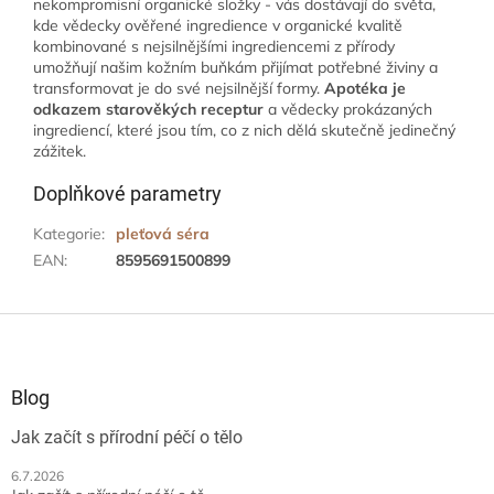
nekompromisní organické složky - vás dostávají do světa,
kde vědecky ověřené ingredience v organické kvalitě
kombinované s nejsilnějšími ingrediencemi z přírody
umožňují našim kožním buňkám přijímat potřebné živiny a
transformovat je do své nejsilnější formy.
Apotéka je
odkazem starověkých receptur
a vědecky prokázaných
ingrediencí, které jsou tím, co z nich dělá skutečně jedinečný
zážitek.
Doplňkové parametry
Kategorie
:
pleťová séra
EAN
:
8595691500899
Z
á
p
a
Blog
t
Jak začít s přírodní péčí o tělo
í
6.7.2026