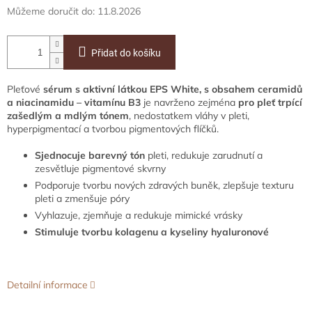
Můžeme doručit do:
11.8.2026
Přidat do košíku
Pleťové
sérum s aktivní látkou EPS White, s obsahem ceramidů
a niacinamidu – vitamínu B3
je navrženo zejména
pro pleť trpící
zašedlým a mdlým tónem
, nedostatkem vláhy v pleti,
hyperpigmentací a tvorbou pigmentových flíčků.
Sjednocuje barevný tón
pleti, redukuje zarudnutí a
zesvětluje pigmentové skvrny
Podporuje tvorbu nových zdravých buněk, zlepšuje texturu
pleti a zmenšuje póry
Vyhlazuje, zjemňuje a redukuje mimické vrásky
Stimuluje tvorbu kolagenu a kyseliny hyaluronové
Detailní informace