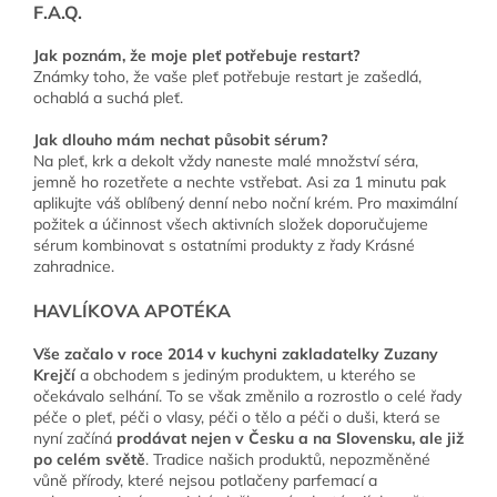
F.A.Q.
Jak poznám, že moje pleť potřebuje restart?
Známky toho, že vaše pleť potřebuje restart je zašedlá,
ochablá a suchá pleť.
Jak dlouho mám nechat působit sérum?
Na pleť, krk a dekolt vždy naneste malé množství séra,
jemně ho rozetřete a nechte vstřebat. Asi za 1 minutu pak
aplikujte váš oblíbený denní nebo noční krém. Pro maximální
požitek a účinnost všech aktivních složek doporučujeme
sérum kombinovat s ostatními produkty z řady Krásné
zahradnice.
HAVLÍKOVA APOTÉKA
Vše začalo v roce 2014 v kuchyni zakladatelky Zuzany
Krejčí
a obchodem s jediným produktem, u kterého se
očekávalo selhání. To se však změnilo a rozrostlo o celé řady
péče o pleť, péči o vlasy, péči o tělo a péči o duši, která se
nyní začíná
prodávat nejen v Česku a na Slovensku, ale již
po celém světě
. Tradice našich produktů, nepozměněné
vůně přírody, které nejsou potlačeny parfemací a