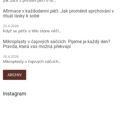
Jak začít s přírodní péčí o tě...
Afirmace v každodenní péči: Jak proměnit sprchování v
rituál lásky k sobě
22.4.2026
Když se péče o tělo stane něčí...
Mikroplasty v čajových sáčcích: Pijeme je každý den?
Pravda, která vás možná překvapí
16.4.2026
Mikroplasty v čajových sáčcích...
ARCHIV
Instagram