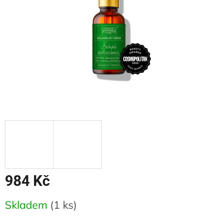
984 Kč
Měrná
Skladem
(1 ks)
cena: