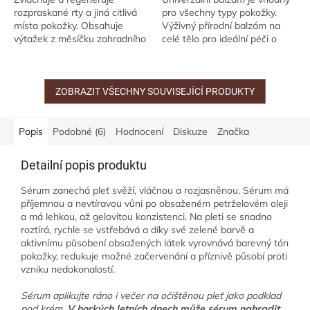
rozpraskané rty a jiná citlivá
pro všechny typy pokožky.
místa pokožky. Obsahuje
Výživný přírodní balzám na
výtažek z měsíčku zahradního
celé tělo pro ideální péči o
v olivovém oleji a vitamin E.
každý typ pokožky.
Všestranný pomocník v
podobě univerzálního...
ZOBRAZIT VŠECHNY SOUVISEJÍCÍ PRODUKTY
Popis
Podobné (6)
Hodnocení
Diskuze
Značka
Detailní popis produktu
Sérum zanechá pleť svěží, vláčnou a rozjasněnou. Sérum má
příjemnou a nevtíravou vůni po obsaženém petrželovém oleji
a má lehkou, až gelovitou konzistenci. Na pleti se snadno
roztírá, rychle se vstřebává a díky své zelené barvě a
aktivnímu působení obsažených látek vyrovnává barevný tón
pokožky, redukuje možné začervenání a příznivě působí proti
vzniku nedokonalostí.
Sérum aplikujte ráno i večer na očištěnou pleť jako podklad
pod krém.
V horkých letních dnech může sérum nahradit