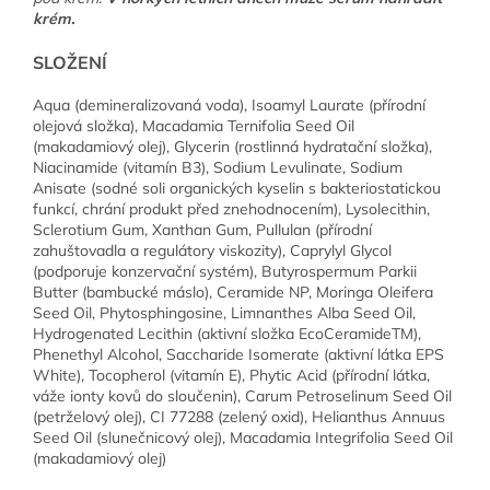
krém.
SLOŽENÍ
Aqua (demineralizovaná voda), Isoamyl Laurate (přírodní
olejová složka), Macadamia Ternifolia Seed Oil
(makadamiový olej), Glycerin (rostlinná hydratační složka),
Niacinamide (vitamín B3), Sodium Levulinate, Sodium
Anisate (sodné soli organických kyselin s bakteriostatickou
funkcí, chrání produkt před znehodnocením), Lysolecithin,
Sclerotium Gum, Xanthan Gum, Pullulan (přírodní
zahuštovadla a regulátory viskozity), Caprylyl Glycol
(podporuje konzervační systém), Butyrospermum Parkii
Butter (bambucké máslo), Ceramide NP, Moringa Oleifera
Seed Oil, Phytosphingosine, Limnanthes Alba Seed Oil,
Hydrogenated Lecithin (aktivní složka EcoCeramideTM),
Phenethyl Alcohol, Saccharide Isomerate (aktivní látka EPS
White), Tocopherol (vitamín E), Phytic Acid (přírodní látka,
váže ionty kovů do sloučenin), Carum Petroselinum Seed Oil
(petrželový olej), CI 77288 (zelený oxid), Helianthus Annuus
Seed Oil (slunečnicový olej), Macadamia Integrifolia Seed Oil
(makadamiový olej)