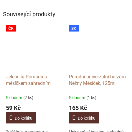
Související produkty
ČR
SK
Jelení lůj Pomáda s
Přírodní univerzální balzám
měsíčkem zahradním
Něžný Měsíček, 125ml
Skladem
(2 ks)
Skladem
(1 ks)
59 Kč
165 Kč
Do košíku
Do košíku
Zvláčňuje a regeneruje
Univerzální balzám je vhodný