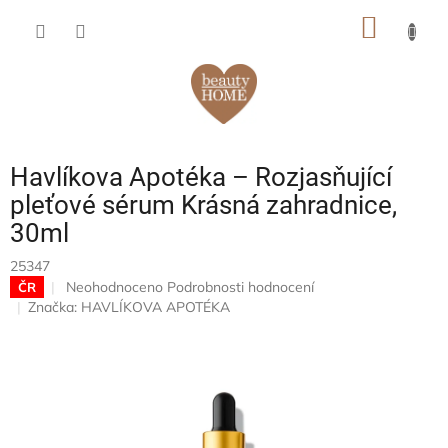
Přejít
NÁKUP
na
obsah
KOŠÍK
Havlíkova Apotéka – Rozjasňující
pleťové sérum Krásná zahradnice,
30ml
25347
Průměrné
Neohodnoceno
Podrobnosti hodnocení
ČR
hodnocení
Značka:
HAVLÍKOVA APOTÉKA
produktu
je
0,0
z
5
hvězdiček.