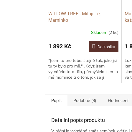
WILLOW TREE - Miluji Tě,
Mai
Maminko
kat
Lem
Skladem
(2 ks)
1 892 Kč
1 
Do košíku
"Jsem tu pro tebe, stejně tak, jako jsi
Lux
tu ty byla pro mě." „Když jsem
lamp
vytvářela toto dílo, přemýšlela jsem o
sla
mé mamince a o tom, jak se jí
ve 
snažím její péči vrátit. Když si...
kor
je...
Popis
Podobné (8)
Hodnocení
Detailní popis produktu
V přání je vyladěná směs semínek květin i p