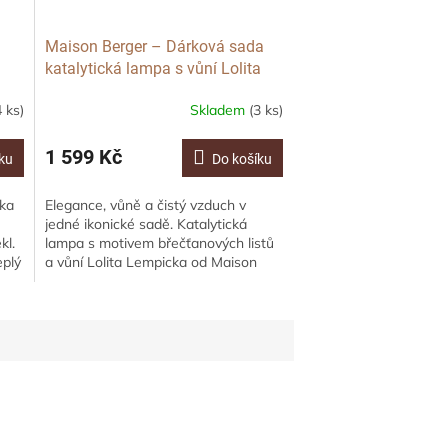
Maison Berger – Dárková sada
katalytická lampa s vůní Lolita
Lempicka, Čirá, 250ml
4 ks)
Skladem
(3 ks)
1 599 Kč
ku
Do košíku
rka
Elegance, vůně a čistý vzduch v
jedné ikonické sadě. Katalytická
kl.
lampa s motivem břečťanových listů
eplý
a vůní Lolita Lempicka od Maison
Berger Paris je ódou na ženskou
smyslnost. V...