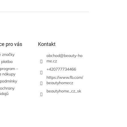
ce pro vás
Kontakt
 značky
obchod
@
beauty-ho
me.cz
 platba
 program –
+420777734466
a nákupy
https://www.fb.com/
 podmínky
beautyhomecz
ochrany
beautyhome_cz_sk
údajů