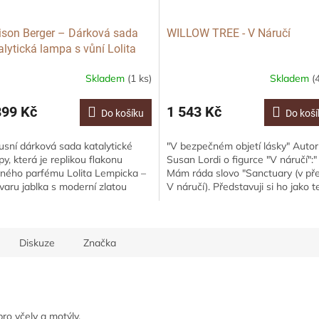
son Berger – Dárková sada
WILLOW TREE - V Náručí
alytická lampa s vůní Lolita
picka, Čirá, 250ml
Skladem
(1 ks)
Skladem
(
899 Kč
1 543 Kč
Do košíku
Do koší
usní dárková sada katalytické
"V bezpečném objetí lásky" Auto
y, která je replikou flakonu
Susan Lordi o figurce "V náručí":"
vného parfému Lolita Lempicka –
Mám ráda slovo "Sanctuary (v pře
tvaru jablka s moderní zlatou
V náručí). Představuji si ho jako t
unkou ve tvaru srdce. Součástí
a bezpečný prostor vytvořený...
Diskuze
Značka
ro včely a motýly.