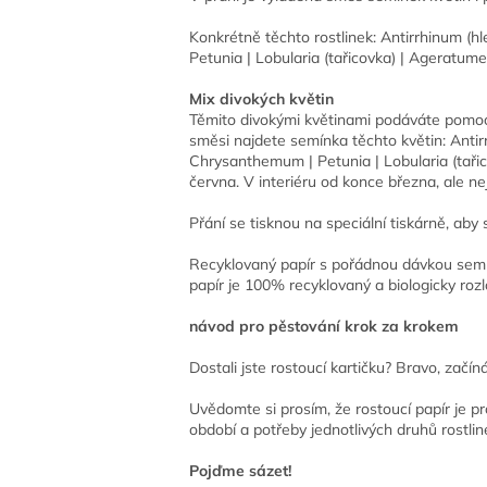
Konkrétně těchto rostlinek: Antirrhinum (h
Petunia | Lobularia (tařicovka) | Ageratumen
Mix divokých květin
Těmito divokými květinami podáváte pomocno
směsi najdete semínka těchto květin: Antirr
Chrysanthemum | Petunia | Lobularia (tařico
června. V interiéru od konce března, ale ne
Přání se tisknou na speciální tiskárně, ab
Recyklovaný papír s pořádnou dávkou semíne
papír je 100% recyklovaný a biologicky rozlo
návod pro pěstování krok za krokem
Dostali jste rostoucí kartičku? Bravo, zač
Uvědomte si prosím, že rostoucí papír je p
období a potřeby jednotlivých druhů rostlin
Pojďme sázet!