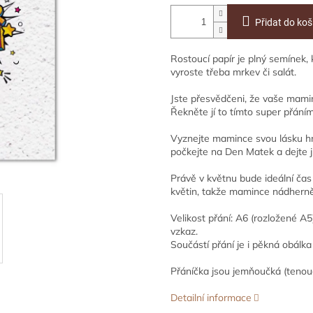
Přidat do koš
Rostoucí papír je plný semínek,
vyroste třeba mrkev či salát.
Jste přesvědčeni, že vaše ma
Řekněte jí to tímto super přání
Vyznejte mamince svou lásku h
počkejte na Den Matek a dejte j
Právě v květnu bude ideální čas 
květin, takže mamince nádherně
Velikost přání: A6 (rozložené A
vzkaz.
Součástí přání je i pěkná obálka
Přáníčka jsou jemňoučká (tenouč
Detailní informace