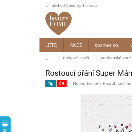
Přejít
obchod@beauty-home.cz
na
obsah
LÉTO
AKCE
kosmetika
Domů
dárkové zboží
papírenské zbož
Rostoucí přání Super Má
Průměrné
Neohodnoceno
Podrobnosti ho
Tip
ČR
hodnocení
produktu
je
0,0
z
5
hvězdiček.