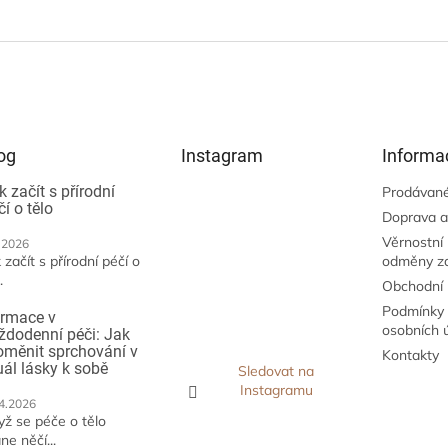
og
Instagram
Informa
k začít s přírodní
Prodávané
čí o tělo
Doprava a
Věrnostní
.2026
 začít s přírodní péčí o
odměny z
.
Obchodní
Podmínky 
irmace v
osobních 
ždodenní péči: Jak
oměnit sprchování v
Kontakty
tuál lásky k sobě
Sledovat na
Instagramu
4.2026
yž se péče o tělo
ne něčí...