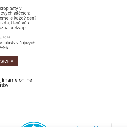
kroplasty v
jových sáčcích:
jeme je každý den?
avda, která vás
žná překvapí
4.2026
kroplasty v čajových
cích...
ARCHIV
ijímáme online
atby