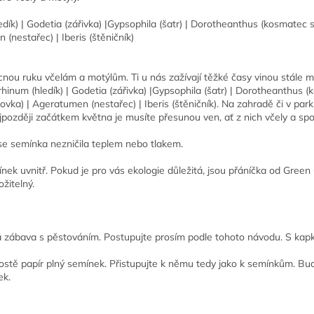
ledík) | Godetia (zářivka) |Gypsophila (šatr) | Dorotheanthus (kosmate
 (nestařec) | Iberis (štěničník)
u ruku včelám a motýlům. Ti u nás zažívají těžké časy vinou stále miz
hinum (hledík) | Godetia (zářivka) |Gypsophila (šatr) | Dorotheanthus 
vka) | Ageratumen (nestařec) | Iberis (štěničník). Na zahradě či v park
jpozději začátkem května je musíte přesunou ven, ať z nich včely a spol
y se semínka nezničila teplem nebo tlakem.
k uvnitř. Pokud je pro vás ekologie důležitá, jsou přáníčka od Green Ca
žitelný.
íná zábava s pěstováním. Postupujte prosím podle tohoto návodu. S kapk
rostě papír plný semínek. Přistupujte k němu tedy jako k semínkům. Buď
ek.