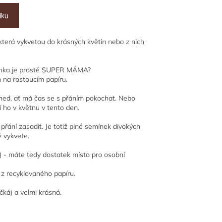
íku
 která vykvetou do krásných květin nebo z nich
minka je prostě SUPER MÁMA?
m na rostoucím papíru.
ned, ať má čas se s přáním pokochat. Nebo
í ho v květnu v tento den.
přání zasadit. Je totiž plné semínek divokých
 vykvete.
5) - máte tedy dostatek místo pro osobní
 z recyklovaného papíru.
ká) a velmi krásná.