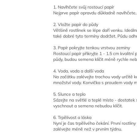
1. Navlhčete svůj rostoucí papír
Nejprve papír opravdu důkladně navlhčete, 
2. Vložte papír do půdy
Většině rostlinek se lépe daří venku. Ideál
také dobré tyto termíny dodržet. Půdu odhrň
3. Papír pokryjte tenkou vrstvou zeminy
Rostoucí papír přikryjte 1 - 1.5 cm kvalitní 
půdy, budou semena klíčit méně rychle ne
4. Voda, voda a další voda
Na začátku zalévejte trochou vody určitě k
množství vody. Konvička s proudem vody 
5. Slunce a teplo
Sázejte na světlé a teplé místo - dostatek
vyschnout a semena nebudou klíčit.
6. Trpělivost a láska
Nyní je čas trpělivého čekání. První rostlin
zalévejte méně než v prvním týdnu.