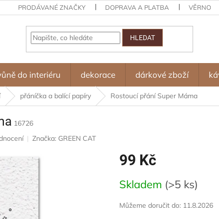
PRODÁVANÉ ZNAČKY
DOPRAVA A PLATBA
VĚRNOST
HLEDAT
vůně do interiéru
dekorace
dárkové zboží
ká
í
přáníčka a balící papíry
Rostoucí přání Super Máma
ma
16726
dnocení
Značka:
GREEN CAT
99 Kč
Měrná
Skladem
(>5 ks)
cena:
Můžeme doručit do:
11.8.2026