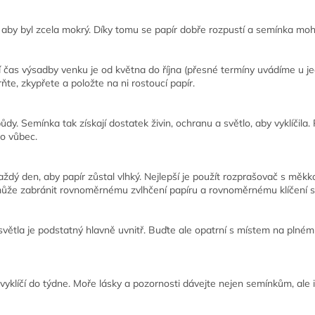
aby byl zcela mokrý. Díky tomu se papír dobře rozpustí a semínka moho
ní čas výsadby venku je od května do října (přesné termíny uvádíme u jed
te, zkypřete a položte na ni rostoucí papír.
půdy. Semínka tak získají dostatek živin, ochranu a světlo, aby vyklíčila.
bo vůbec.
aždý den, aby papír zůstal vlhký. Nejlepší je použít rozprašovač s měkk
může zabránit rovnoměrnému zvlhčení papíru a rovnoměrnému klíčení 
 světla je podstatný hlavně uvnitř. Buďte ale opatrní s místem na plném
y vyklíčí do týdne. Moře lásky a pozornosti dávejte nejen semínkům, ale 