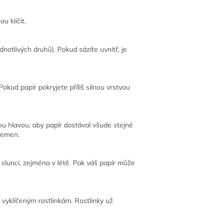
u klíčit.
notlivých druhů). Pokud sázíte uvnitř, je
 Pokud papír pokryjete příliš silnou vrstvou
ou hlavou, aby papír dostával všude stejné
semen.
 slunci, zejména v létě. Pak váš papír může
i vyklíčeným rostlinkám. Rostlinky už