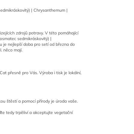
c sedmikráskovitý) | Chrysanthemum |
ejících zdrojů potravy. V této pomáhající
(kosmatec sedmikráskovitý) |
u je nejlepší doba pro setí od března do
. něco mají.
t přesně pro Vás. Výroba i tisk je lokální,
ou štěstí a pomocí přírody je úroda vaše.
te tedy trpěliví a akceptujte vegetační