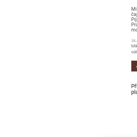
Mi
ča
Pi
Pr
mo
16.
Mi
sáč
Př
pl