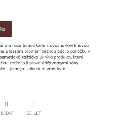
íku
ělo a ruce Grace Cole
s ovocno-květinovou
ine Blossom
promění běžnou péči o pokožku v
osmetická taštička
ukrývá produkty, které
ožku
, zatímco ji provoní
šťavnatými tóny
nče
s jemným základem
vanilky a
HLÍDAT
SDÍLET