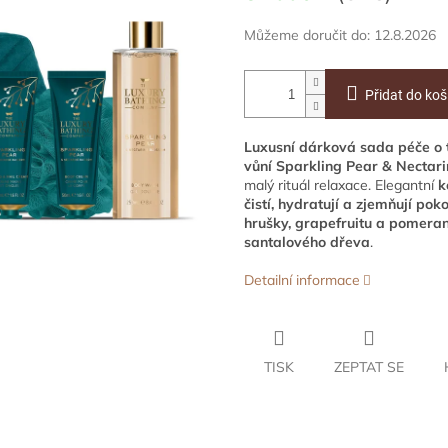
Můžeme doručit do:
12.8.2026
Přidat do koš
Luxusní dárková sada péče o t
vůní
Sparkling Pear & Nectar
malý rituál relaxace. Elegantní
k
čistí, hydratují a zjemňují pok
hrušky, grapefruitu a pomera
santalového dřeva
.
Detailní informace
TISK
ZEPTAT SE