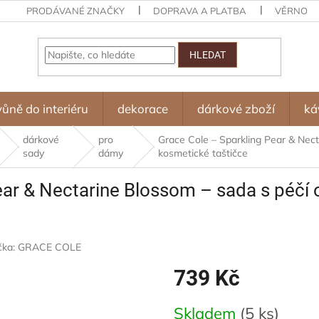
PRODÁVANÉ ZNAČKY
DOPRAVA A PLATBA
VĚRNOST
HLEDAT
vůně do interiéru
dekorace
dárkové zboží
ká
dárkové
pro
Grace Cole – Sparkling Pear & Necta
sady
dámy
kosmetické taštičce
ar & Nectarine Blossom – sada s péčí o
čka:
GRACE COLE
739 Kč
Měrná
Skladem
(5 ks)
cena: