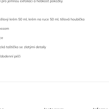
í pro jemnou exfoliaci a hebkost pokožky.
tělový krém 50 ml, krém na ruce 50 ml, tělová houbička
lossom
uce
á taštička se zlatými detaily
ždodenní péči