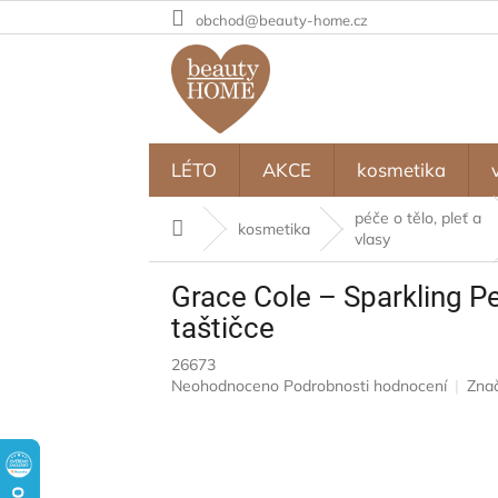
Přejít
obchod@beauty-home.cz
na
obsah
LÉTO
AKCE
kosmetika
péče o tělo, pleť a
Domů
kosmetika
vlasy
Grace Cole – Sparkling Pe
taštičce
26673
Průměrné
Neohodnoceno
Podrobnosti hodnocení
Zna
hodnocení
produktu
je
0,0
z