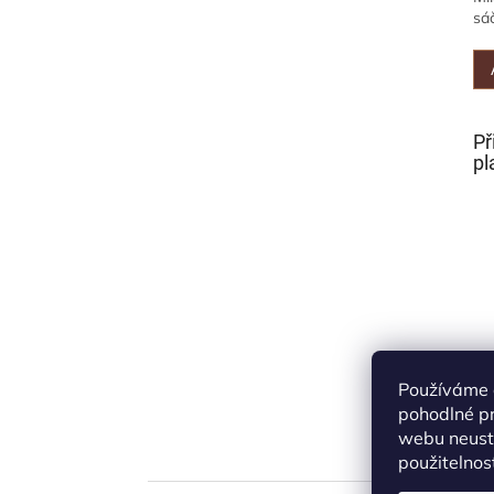
sáč
Př
pl
Používáme 
pohodlné pr
webu neustá
použitelnos