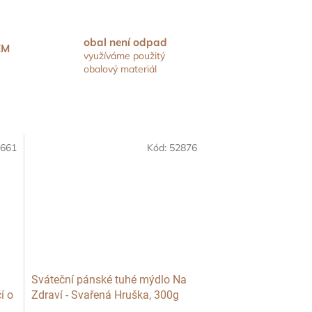
obal není odpad
EM
využíváme použitý
obalový materiál
661
Kód:
52876
Sváteční pánské tuhé mýdlo Na
í o
Zdraví - Svařená Hruška, 300g