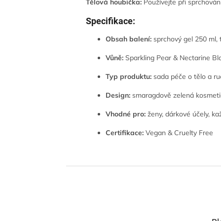
Tělová houbička:
Používejte při sprchován
Specifikace:
Obsah balení:
sprchový gel 250 ml, 
Vůně:
Sparkling Pear & Nectarine B
Typ produktu:
sada péče o tělo a r
Design:
smaragdově zelená kosmetick
Vhodné pro:
ženy, dárkové účely, ka
Certifikace:
Vegan & Cruelty Free
Z
á
p
a
t