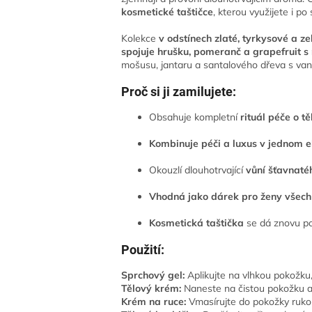
kosmetické taštičce
, kterou využijete i p
Kolekce
v odstínech
zlaté, tyrkysové a ze
spojuje hrušku, pomeranč a grapefruit s 
mošusu, jantaru a santalového dřeva s vanil
Proč si ji zamilujete:
Obsahuje kompletní
rituál péče o tě
Kombinuje péči a luxus v jednom e
Okouzlí dlouhotrvající
vůní šťavnaté
Vhodná jako dárek pro ženy všech 
Kosmetická taštička
se dá znovu po
Použití:
Sprchový gel:
Aplikujte na vlhkou pokožku
Tělový krém:
Naneste na čistou pokožku a 
Krém na ruce:
Vmasírujte do pokožky ruko