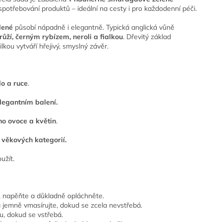
o spotřebování produktů – ideální na cesty i pro každodenní péči.
lené
působí nápadně i elegantně. Typická anglická vůně
růží, černým rybízem, neroli a fialkou
. Dřevitý základ
kou vytváří hřejivý, smyslný závěr.
lo a ruce
.
legantním balení.
ho ovoce a květin
.
věkových kategorií.
užít.
, napěňte a důkladně opláchněte.
jemně vmasírujte, dokud se zcela nevstřebá.
u, dokud se vstřebá.