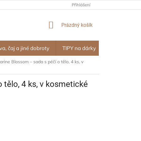
NÍ PROGRAM – ODMĚNY ZA NÁKUPY
Přihlášení
OBCHODNÍ PODMÍNKY
NÁKUPNÍ
Prázdný košík
KOŠÍK
va, čaj a jiné dobroty
TIPY na dárky
SEZÓNA
rine Blossom – sada s péčí o tělo, 4 ks, v
 tělo, 4 ks, v kosmetické