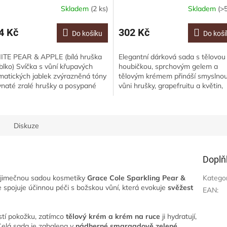
Skladem
(2 ks)
Skladem
(>5
4 Kč
302 Kč
Do košíku
Do koší
TE PEAR & APPLE (bílá hruška
Elegantní dárková sada s tělovou
ablko) Svíčka s vůní křupavých
houbičkou, sprchovým gelem a
matických jablek zvýrazněná tóny
tělovým krémem přináší smyslno
vnaté zralé hrušky a posypané
vůni hrušky, grapefruitu a květin,
ilkovým cukrem. Svíčka je
která promění každý den v jemný
obena ze...
relaxační rituál.
Diskuze
Doplň
výjimečnou sadou kosmetiky
Grace Cole Sparkling Pear &
Katego
e spojuje účinnou péči s božskou vůní, která evokuje
svěžest
EAN
:
stí pokožku, zatímco
tělový krém a krém na ruce
ji hydratují,
Celá sada je zabalena v
nádherné smaragdově zelené