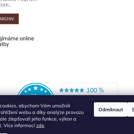
cích...
ARCHIV
ijímáme online
atby
cookies, abychom Vám umožnili
Odmítnout
ohlížení webu a díky analýze provozu
le zlepšovali jeho funkce, výkon a
t. Více informací
zde
.