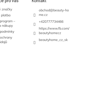
ce pro vás
Kontakt
 značky
obchod
@
beauty-ho
me.cz
 platba
 program –
+420777734466
a nákupy
https://www.fb.com/
 podmínky
beautyhomecz
ochrany
beautyhome_cz_sk
údajů