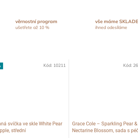
věrnostní program
vše máme SKLAD
ušetřete až 10 %
ihned odesíláme
Kód:
10211
Kód:
26
p
ná svíčka ve skle White Pear
Grace Cole – Sparkling Pear &
pple, střední
Nectarine Blossom, sada s péč
tělo, 3 ks