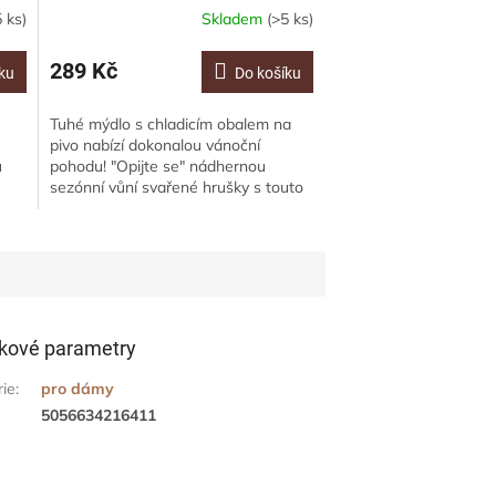
 ks)
Skladem
(>5 ks)
289 Kč
ku
Do košíku
Tuhé mýdlo s chladicím obalem na
pivo nabízí dokonalou vánoční
u
pohodu! "Opijte se" nádhernou
sezónní vůní svařené hrušky s touto
mýdlovou bestií. Bohatá mošusová
vůně s...
kové parametry
rie
:
pro dámy
5056634216411