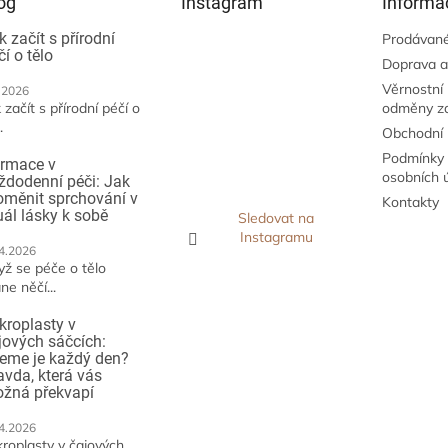
og
Instagram
Informa
k začít s přírodní
Prodávané
čí o tělo
Doprava a
Věrnostní
.2026
 začít s přírodní péčí o
odměny z
.
Obchodní
Podmínky 
irmace v
osobních 
ždodenní péči: Jak
oměnit sprchování v
Kontakty
tuál lásky k sobě
Sledovat na
Instagramu
4.2026
yž se péče o tělo
ne něčí...
kroplasty v
jových sáčcích:
jeme je každý den?
avda, která vás
žná překvapí
4.2026
kroplasty v čajových