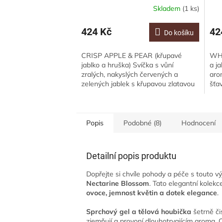
Skladem
(1 ks)
424 Kč
42
Do košíku
CRISP APPLE & PEAR (křupavé
WHI
jablko a hruška) Svíčka s vůní
a j
zralých, nakyslých červených a
aro
zelených jablek s křupavou zlatavou
šťa
hruškou. Svíčka je vyrobena ze
van
sójového vosku,...
vyr
Popis
Podobné (8)
Hodnocení
Detailní popis produktu
Dopřejte si chvíle pohody a péče s touto 
Nectarine Blossom
. Tato elegantní kolekc
ovoce, jemnost květin a dotek elegance
.
Sprchový gel a tělová houbička
šetrně či
zjemňují a provoní dlouhotrvajícím aroma. 