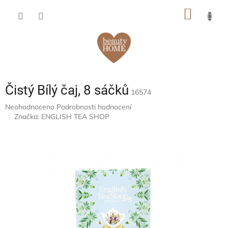
Přejít
NÁKUP
na
obsah
KOŠÍK
Čistý Bílý čaj, 8 sáčků
16574
Průměrné
Neohodnoceno
Podrobnosti hodnocení
hodnocení
Značka:
ENGLISH TEA SHOP
produktu
je
0,0
z
5
hvězdiček.