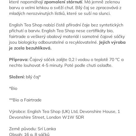
které napomáhají
zpomalení stárnutí
. Má jemně zelenou
barvu a velmi lehkou a svěží chuť. Bílý čaj se zpracovává z
mladých nerozvinutých lístků, které se suší na slunci.
English Tea Shop nabízí čistě přírodní čaje bez syntetických
příchutí a barviv. English Tea Shop nese certifikáty bio,
fairtrade a veškerý obalový materiál i samotné čajové sáčky
jsou biologicky odbouratelné a recyklovatelné.
Jejich výroba
je zcela bezuhlíková.
Příprava:
Čajový sáček zalijte 0,2 l vodou o teplotě 70 °C a
nechte louhovat 4-5 minuty. Poté podle chuti oslaďte.
Složení:
bílý čaj*
*Bio
**Bio a Fairtrade
Výrobce: English Tea Shop (UK) Ltd, Devonshire House, 1
Devonshire Street, London W1W 5DR
Země původu: Srí Lanka
Obsah: 16 g, 8 sáčků