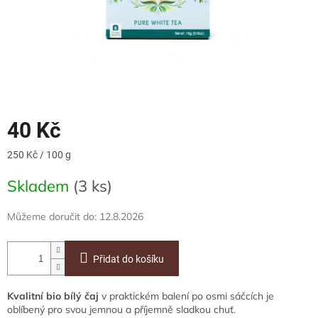
40 Kč
Měrná
250 Kč / 100 g
cena:
Skladem
(3 ks)
Můžeme doručit do:
12.8.2026
Přidat do košíku
Kvalitní bio bílý čaj
v praktickém balení po osmi sáčcích je
oblíbený pro svou jemnou a příjemně sladkou chuť.