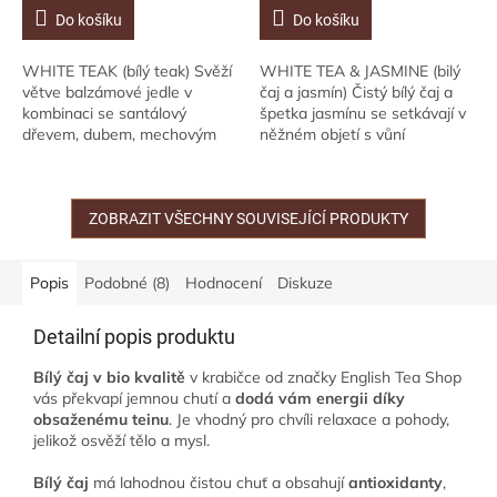
Do košíku
Do košíku
WHITE TEAK (bílý teak) Svěží
WHITE TEA & JASMINE (bilý
větve balzámové jedle v
čaj a jasmín) Čistý bílý čaj a
kombinaci se santálový
špetka jasmínu se setkávají v
dřevem, dubem, mechovým
něžném objetí s vůní
stromem a cedrovým dřevem.
červeného cedru a růže. Doba
Doba hoření: 55-65 hod.
hoření: 30-40 hod. Hmotnost
Hmotnost netto 275 g
netto...
ZOBRAZIT VŠECHNY SOUVISEJÍCÍ PRODUKTY
Popis
Podobné (8)
Hodnocení
Diskuze
Detailní popis produktu
Bílý čaj v bio kvalitě
v krabičce od značky English Tea Shop
vás překvapí jemnou chutí a
dodá vám energii díky
obsaženému teinu
. Je vhodný pro chvíli relaxace a pohody,
jelikož osvěží tělo a mysl.
Bílý čaj
má lahodnou čistou chuť a obsahují
antioxidanty
,