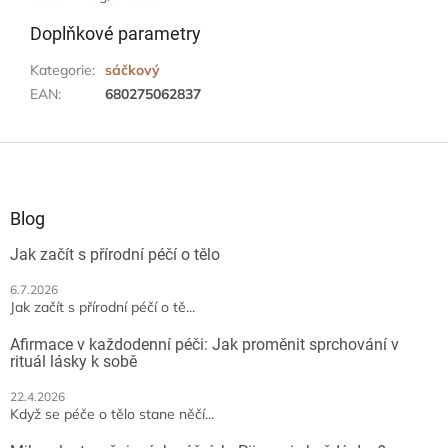
Doplňkové parametry
Kategorie
:
sáčkový
EAN
:
680275062837
Z
á
p
a
Blog
t
Jak začít s přírodní péčí o tělo
í
6.7.2026
Jak začít s přírodní péčí o tě...
Afirmace v každodenní péči: Jak proměnit sprchování v
rituál lásky k sobě
22.4.2026
Když se péče o tělo stane něčí...