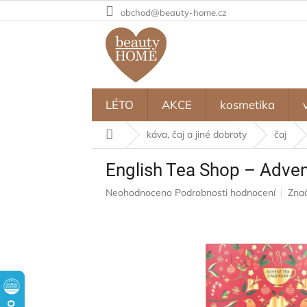
Přejít
obchod@beauty-home.cz
na
obsah
LÉTO
AKCE
kosmetika
Domů
káva, čaj a jiné dobroty
čaj
English Tea Shop – Advent
Průměrné
Neohodnoceno
Podrobnosti hodnocení
Zna
hodnocení
produktu
je
0,0
z
5
hvězdiček.