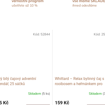
věrnostní program
vše máme SKLAD
ušetřete až 10 %
ihned odesíláme
Kód:
52844
Kód:
25
ý bílý čajový adventní
Whittard – Relax bylinný čaj s
endář, 25 sáčků
rooibosem a heřmánkem pro
zklidnění a spánek, 20 sáčků
Skladem
(5 ks)
Skladem
(
5 Kč
159 Kč