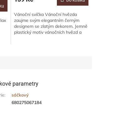
Do košíku
ku
Vánoční svíčka Vánoční hvězda
elax
zaujme svým elegantním černým
designem se zlatým dekorem. Jemně
plastický motiv vánočních hvězd a
jehličnatých větviček dodává svíčce
luxusní...
kové parametry
rie
:
sáčkový
680275067184