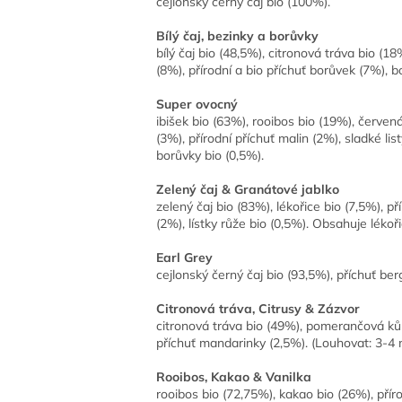
cejlonský černý čaj bio (100%).
Bílý čaj, bezinky a borůvky
bílý čaj bio (48,5%), citronová tráva bio (18
(8%), přírodní a bio příchuť borůvek (7%), b
Super ovocný
ibišek bio (63%), rooibos bio (19%), červen
(3%), přírodní příchuť malin (2%), sladké lis
borůvky bio (0,5%).
Zelený čaj & Granátové jablko
zelený čaj bio (83%), lékořice bio (7,5%), p
(2%), lístky růže bio (0,5%). Obsahuje lékoři
Earl Grey
cejlonský černý čaj bio (93,5%), příchuť be
Citronová tráva, Citrusy & Zázvor
citronová tráva bio (49%), pomerančová kůra
příchuť mandarinky (2,5%). (Louhovat: 3-4 
Rooibos, Kakao & Vanilka
rooibos bio (72,75%), kakao bio (26%), příro