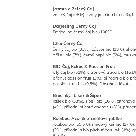
Jasmín a Zelený Čaj
zelený čaj (95%), květy jasmínu bio (2%), b
Darjeeling Černý Čaj
Darjeeling černý čaj bio (100%).
Chai Černý Čaj
černý čaj bio (33%), zázvor bio (19%), skoř
oříšek bio (7%), černý pepř bio (6%), mušk
Bílý Čaj, Kokos & Passion Fruit
bílý čaj bio (51%), citronová tráva bio (16,5
příchuť passion fruit (3%), přírodní a bio p
passion fruit bio (0,5%). Obsahuje lékořici.
Brusinky, Ibišek & Šípek
ibišek bio (33%), šípek bio (26%), citronová 
(4%), přírodní příchuť ananasu (3%), přírodn
Rooibos, Acai & Granátové jablko
rooibos bio (59,5%), medový keř bio (17%), 
(3%), přírodní a bio příchuť borůvek (4%), g
(0,5%).