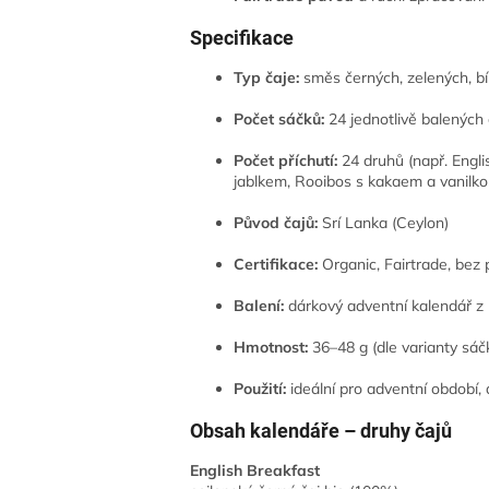
Specifikace
Typ čaje:
směs černých, zelených, bíl
Počet sáčků:
24 jednotlivě balených
Počet příchutí:
24 druhů (např. Engli
jablkem, Rooibos s kakaem a vanilkou
Původ čajů:
Srí Lanka (Ceylon)
Certifikace:
Organic, Fairtrade, bez 
Balení:
dárkový adventní kalendář z 
Hmotnost:
36–48 g (dle varianty sáč
Použití:
ideální pro adventní období, 
Obsah kalendáře – druhy čajů
English Breakfast