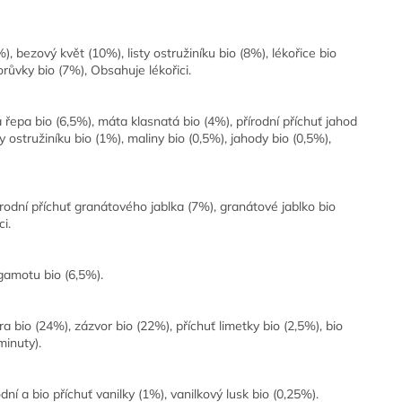
%), bezový květ (10%), listy ostružiníku bio (8%), lékořice bio
orůvky bio (7%), Obsahuje lékořici.
á řepa bio (6,5%), máta klasnatá bio (4%), přírodní příchuť jahod
ty ostružiníku bio (1%), maliny bio (0,5%), jahody bio (0,5%),
řírodní příchuť granátového jablka (7%), granátové jablko bio
ci.
rgamotu bio (6,5%).
 bio (24%), zázvor bio (22%), příchuť limetky bio (2,5%), bio
minuty).
dní a bio příchuť vanilky (1%), vanilkový lusk bio (0,25%).