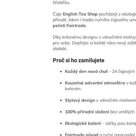
hřebíčku.
Čaje
English Tea Shop
pocházejí z ekolog
přírodě, lidem i tradici ručního čajového u
pečetí Fairtrade
.
Díky krásnému designu s vánočními motivy 
pro sebe. Dopřejte si každé ráno nový záži
období.
Proč si ho zamilujete
Každý den nová chuť
– 24 čajových s
Kouzelná adventní atmosféra
v kaž
kořením.
Stylový design
s vánočním motivem –
100% přírodní složení
bez umělých a
Ekologické balení
– sáčky jsou komp
Fairtrade původ
a ruční zpracování 