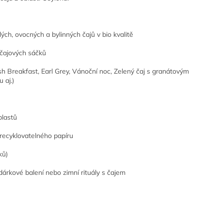
ých, ovocných a bylinných čajů v bio kvalitě
 čajových sáčků
sh Breakfast, Earl Grey, Vánoční noc, Zelený čaj s granátovým
 aj.)
plastů
recyklovatelného papíru
ků)
dárkové balení nebo zimní rituály s čajem