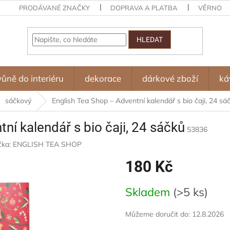
PRODÁVANÉ ZNAČKY
DOPRAVA A PLATBA
VĚRNOST
HLEDAT
vůně do interiéru
dekorace
dárkové zboží
ká
sáčkový
English Tea Shop – Adventní kalendář s bio čaji, 24 sá
ní kalendář s bio čaji, 24 sáčků
53836
čka:
ENGLISH TEA SHOP
180 Kč
Měrná
Skladem
(>5 ks)
cena:
Můžeme doručit do:
12.8.2026