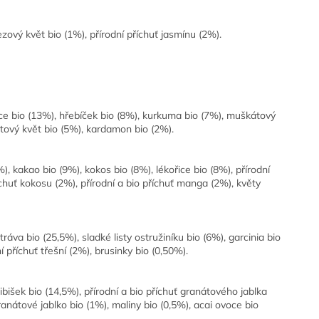
ezový květ bio (1%), přírodní příchuť jasmínu (2%).
ice bio (13%), hřebíček bio (8%), kurkuma bio (7%), muškátový
átový květ bio (5%), kardamon bio (2%).
%), kakao bio (9%), kokos bio (8%), lékořice bio (8%), přírodní
říchuť kokosu (2%), přírodní a bio příchuť manga (2%), květy
tráva bio (25,5%), sladké listy ostružiníku bio (6%), garcinia bio
í příchuť třešní (2%), brusinky bio (0,50%).
ibišek bio (14,5%), přírodní a bio příchuť granátového jablka
ranátové jablko bio (1%), maliny bio (0,5%), acai ovoce bio