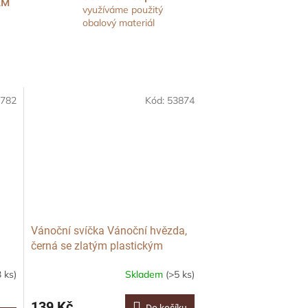
EM
využíváme použitý
obalový materiál
782
Kód:
53874
Vánoční svíčka Vánoční hvězda,
černá se zlatým plastickým
dekorem, válec
3 ks)
Skladem
(>5 ks)
139 Kč