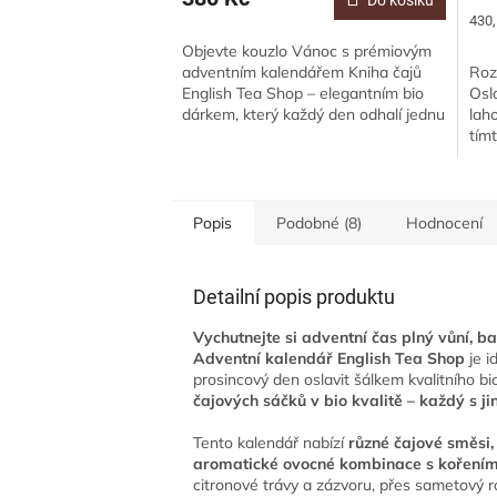
Do košíku
Měr
430,
cena
Objevte kouzlo Vánoc s prémiovým
adventním kalendářem Kniha čajů
Roz
English Tea Shop – elegantním bio
Osl
dárkem, který každý den odhalí jednu
lah
z 25 voňavých pyramidek. Tento
tím
kalendář...
bio
různ
Popis
Podobné (8)
Hodnocení
Detailní popis produktu
Vychutnejte si adventní čas plný vůní, b
Adventní kalendář English Tea Shop
je i
prosincový den oslavit šálkem kvalitního b
čajových sáčků v bio kvalitě
– každý s ji
Tento kalendář nabízí
různé čajové směsi,
aromatické ovocné kombinace s koření
citronové trávy a zázvoru, přes sametový ro