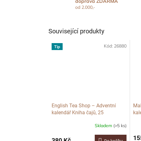
doprava ZDARMA
od 2.000,-
Související produkty
Kód:
26880
Tip
English Tea Shop – Adventní
Mal
kalendář Kniha čajů, 25
kal
pyramidek, Bio
Skladem
(>5 ks)
15
380 Kč