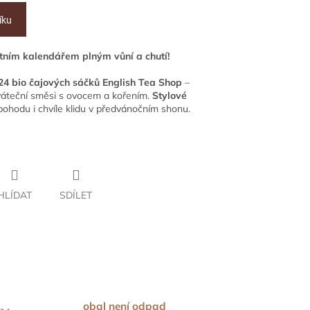
íku
tním kalendářem plným vůní a chutí!
24 bio čajových sáčků English Tea Shop
–
sváteční směsi s ovocem a kořením.
Stylové
 pohodu i chvíle klidu v předvánočním shonu.
HLÍDAT
SDÍLET
obal není odpad