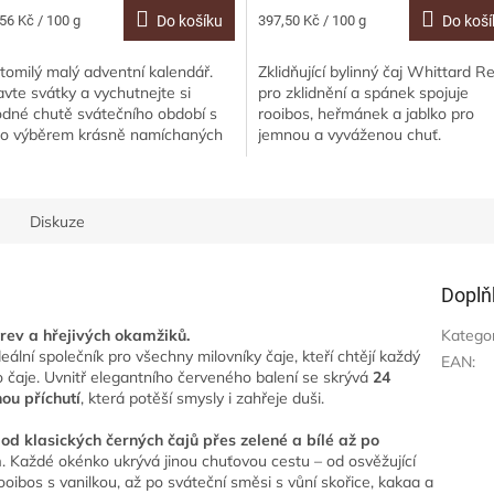
ná
Měrná
56 Kč / 100 g
Do košíku
397,50 Kč / 100 g
Do koší
:
cena:
tomilý malý adventní kalendář.
Zklidňující bylinný čaj Whittard R
avte svátky a vychutnejte si
pro zklidnění a spánek spojuje
odné chutě svátečního období s
rooibos, heřmánek a jablko pro
to výběrem krásně namíchaných
jemnou a vyváženou chuť.
 čajů! 25 čajových sáčků ve 13
Obohacený o vitamín B3 (niacin),
ých...
přirozeně bez...
Diskuze
Doplň
arev a hřejivých okamžiků.
Katego
deální společník pro všechny milovníky čaje, kteří chtějí každý
EAN
:
io čaje. Uvnitř elegantního červeného balení se skrývá
24
nou příchutí
, která potěší smysly i zahřeje duši.
 od klasických černých čajů přes zelené a bílé až po
m
. Každé okénko ukrývá jinou chuťovou cestu – od osvěžující
oibos s vanilkou, až po sváteční směsi s vůní skořice, kakaa a