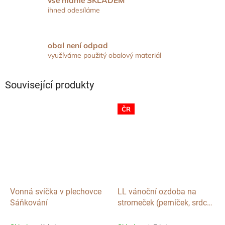
vše máme SKLADEM
ihned odesíláme
obal není odpad
využíváme použitý obalový materiál
Související produkty
ČR
Vonná svíčka v plechovce
LL vánoční ozdoba na
Sáňkování
stromeček (perníček, srdce,
chaloupka, zvoneček..)