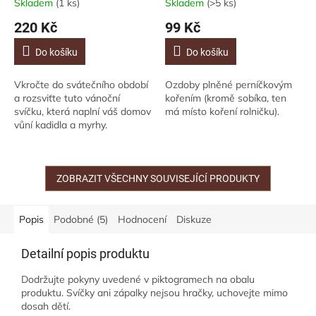
Skladem
(1 ks)
Skladem
(>5 ks)
220 Kč
99 Kč
Do košíku
Do košíku
Vkročte do svátečního období
Ozdoby plněné perníčkovým
a rozsviťte tuto vánoční
kořením (kromě sobíka, ten
svíčku, která naplní váš domov
má místo koření rolničku).
vůní kadidla a myrhy.
Dokonalá svíčka ke sváteční
nostalgii. Svíčka s obsahem
čistých...
ZOBRAZIT VŠECHNY SOUVISEJÍCÍ PRODUKTY
Popis
Podobné (5)
Hodnocení
Diskuze
Detailní popis produktu
Dodržujte pokyny uvedené v piktogramech na obalu
produktu. Svíčky ani zápalky nejsou hračky, uchovejte mimo
dosah dětí.