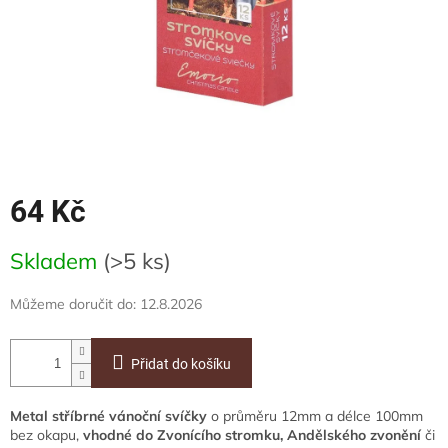
64 Kč
Měrná
Skladem
(>5 ks)
cena:
Můžeme doručit do:
12.8.2026
Přidat do košíku
Metal stříbrné vánoční svíčky
o průměru 12mm a délce 100mm
bez okapu,
vhodné do Zvonícího stromku, Andělského zvonění
či