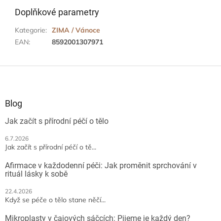
Doplňkové parametry
Kategorie
:
ZIMA / Vánoce
EAN
:
8592001307971
Z
á
p
a
Blog
t
Jak začít s přírodní péčí o tělo
í
6.7.2026
Jak začít s přírodní péčí o tě...
Afirmace v každodenní péči: Jak proměnit sprchování v
rituál lásky k sobě
22.4.2026
Když se péče o tělo stane něčí...
Mikroplasty v čajových sáčcích: Pijeme je každý den?