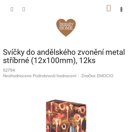
Přejít
NÁKUP
na
obsah
KOŠÍK
Svíčky do andělského zvonění metal
stříbrné (12x100mm), 12ks
52794
Průměrné
Neohodnoceno
Podrobnosti hodnocení
Značka:
EMOCIO
hodnocení
produktu
je
0,0
z
5
hvězdiček.