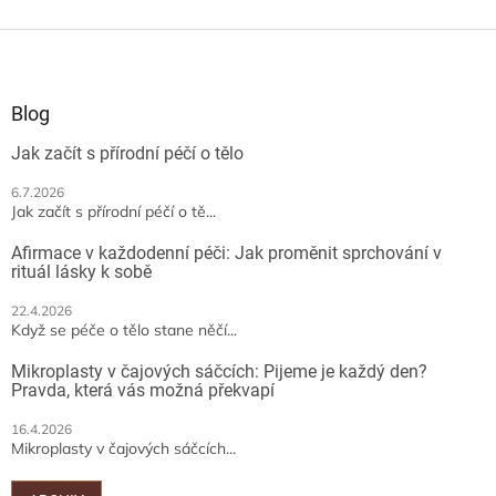
Z
á
p
a
Blog
t
Jak začít s přírodní péčí o tělo
í
6.7.2026
Jak začít s přírodní péčí o tě...
Afirmace v každodenní péči: Jak proměnit sprchování v
rituál lásky k sobě
22.4.2026
Když se péče o tělo stane něčí...
Mikroplasty v čajových sáčcích: Pijeme je každý den?
Pravda, která vás možná překvapí
16.4.2026
Mikroplasty v čajových sáčcích...