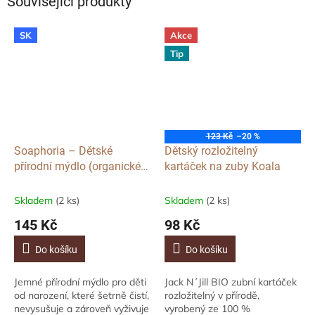
Související produkty
SK
Akce
Tip
123 Kč
–20 %
Soaphoria – Dětské
Dětský rozložitelný
přírodní mýdlo (organické),
kartáček na zuby Koala
110 g
Skladem
(2 ks)
Skladem
(2 ks)
145 Kč
98 Kč
Do košíku
Do košíku
Jemné přírodní mýdlo pro děti
Jack N´Jill BIO zubní kartáček
od narození, které šetrně čistí,
rozložitelný v přírodě,
nevysušuje a zároveň vyživuje
vyrobený ze 100 %