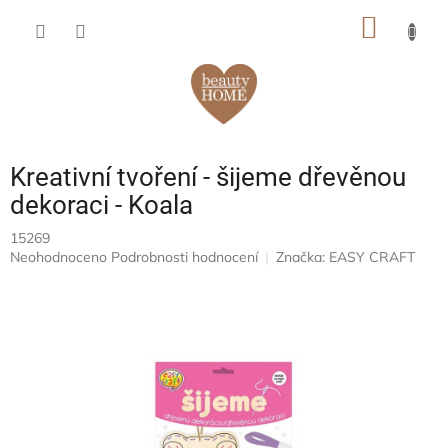
Přejít
NÁKUP
na
obsah
KOŠÍK
Kreativní tvoření - šijeme dřevěnou
dekoraci - Koala
15269
Průměrné
Neohodnoceno
Podrobnosti hodnocení
Značka:
EASY CRAFT
hodnocení
produktu
je
0,0
z
5
hvězdiček.