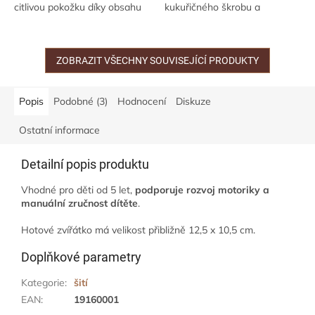
citlivou pokožku díky obsahu
kukuřičného škrobu a
organických olejů a másel.
měkkých nylonových vláken. -
Bez parfemace a dráždivých...
extra měkký - zero waste -
ergonomická rukojeť pro...
ZOBRAZIT VŠECHNY SOUVISEJÍCÍ PRODUKTY
Popis
Podobné (3)
Hodnocení
Diskuze
Ostatní informace
Detailní popis produktu
Vhodné pro děti od 5 let,
podporuje rozvoj motoriky a
manuální zručnost dítěte
.
Hotové zvířátko má velikost přibližně 12,5 x 10,5 cm.
Doplňkové parametry
Kategorie
:
šití
EAN
:
19160001