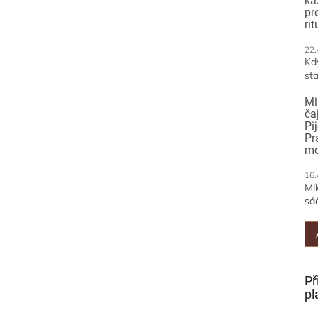
ka
pr
ri
22.
Kd
sta
Mi
ča
Pi
Pr
mo
16.
Mi
sáč
Př
pl