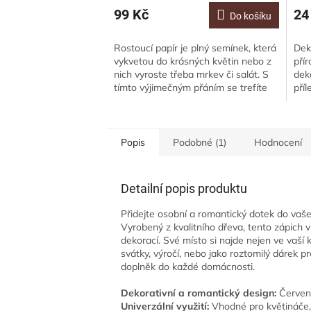
99 Kč
24
Do košíku
Rostoucí papír je plný semínek, která
Dek
vykvetou do krásných květin nebo z
přír
nich vyroste třeba mrkev či salát. S
dek
tímto výjimečným přáním se trefíte
příl
přímo do srdce.Oslovte svou...
umí
Popis
Podobné (1)
Hodnocení
Detailní popis produktu
Přidejte osobní a romantický dotek do vaš
Vyrobený z kvalitního dřeva, tento zápich v
dekorací. Své místo si najde nejen ve vaší 
svátky, výročí, nebo jako roztomilý dárek pr
doplněk do každé domácnosti.
Dekorativní a romantický design:
Červené
Univerzální využití:
Vhodné pro květináče, 