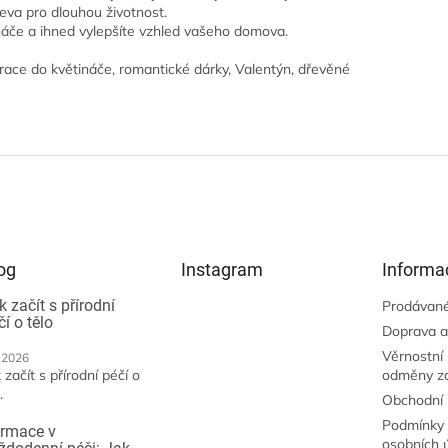
va pro dlouhou životnost.
náče a ihned vylepšíte vzhled vašeho domova.
race do květináče, romantické dárky, Valentýn, dřevěné
og
Instagram
Informa
k začít s přírodní
Prodávané
čí o tělo
Doprava a
Věrnostní
.2026
 začít s přírodní péčí o
odměny z
.
Obchodní
Podmínky 
irmace v
osobních 