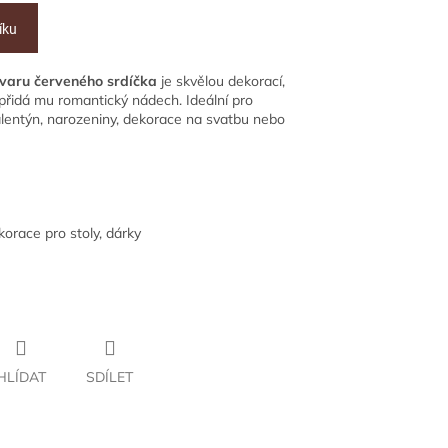
íku
tvaru červeného srdíčka
je skvělou dekorací,
 přidá mu romantický nádech. Ideální pro
Valentýn, narozeniny, dekorace na svatbu nebo
korace pro stoly, dárky
HLÍDAT
SDÍLET