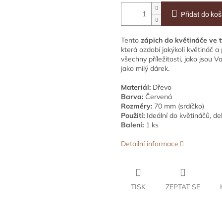
Přidat do koš
Tento
zápich do květináče ve 
která ozdobí jakýkoli květináč a
všechny příležitosti, jako jsou 
jako milý dárek.
Materiál:
Dřevo
Barva:
Červená
Rozměry:
70 mm (srdíčko)
Použití:
Ideální do květináčů, de
Balení:
1 ks
Detailní informace
TISK
ZEPTAT SE