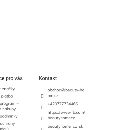
ce pro vás
Kontakt
 značky
obchod
@
beauty-ho
me.cz
 platba
 program –
+420777734466
a nákupy
https://www.fb.com/
 podmínky
beautyhomecz
ochrany
beautyhome_cz_sk
údajů