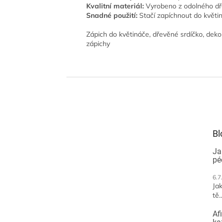
Kvalitní materiál:
Vyrobeno z odolného dře
Snadné použití:
Stačí zapíchnout do květi
Zápich do květináče, dřevěné srdíčko, deko
zápichy
Z
á
p
a
t
Bl
í
Ja
pé
6.7
Jak
tě..
Af