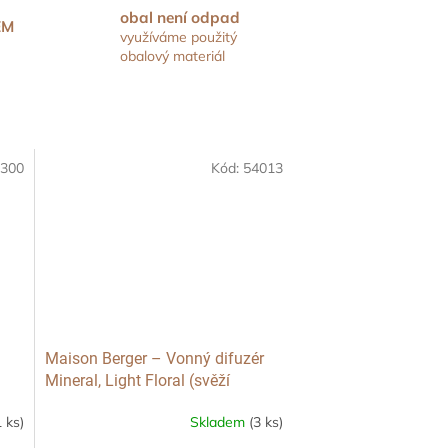
obal není odpad
EM
využíváme použitý
obalový materiál
300
Kód:
54013
Maison Berger – Vonný difuzér
Mineral, Light Floral (svěží
květinová vůně), 180 ml
1 ks)
Skladem
(3 ks)