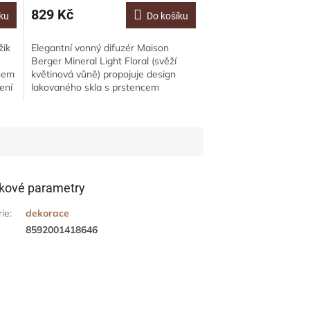
829 Kč
ku
Do košíku
žik
Elegantní vonný difuzér Maison
Berger Mineral Light Floral (svěží
hem
květinová vůně) propojuje design
ení
lakovaného skla s prstencem
.
inspirovaným růženínem a jemnou
květinovou...
kové parametry
rie
:
dekorace
8592001418646