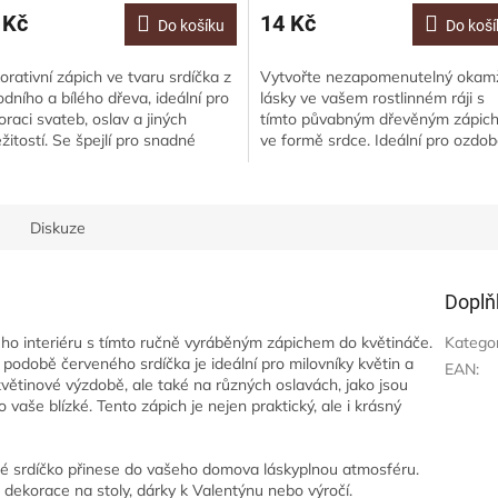
 Kč
14 Kč
Do košíku
Do koší
orativní zápich ve tvaru srdíčka z
Vytvořte nezapomenutelný okam
odního a bílého dřeva, ideální pro
lásky ve vašem rostlinném ráji s
oraci svateb, oslav a jiných
tímto půvabným dřevěným zápic
ežitostí. Se špejlí pro snadné
ve formě srdce. Ideální pro ozdob
stění do květinových aranžmá,...
květináčů a vytvoření romantické..
Diskuze
Doplň
eho interiéru s tímto ručně vyráběným zápichem do květináče.
Katego
 podobě červeného srdíčka je ideální pro milovníky květin a
EAN
:
květinové výzdobě, ale také na různých oslavách, jako jsou
o vaše blízké. Tento zápich je nejen praktický, ale i krásný
 srdíčko přinese do vašeho domova láskyplnou atmosféru.
dekorace na stoly, dárky k Valentýnu nebo výročí.