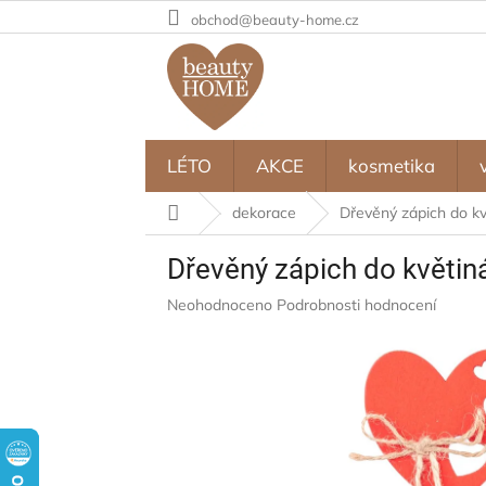
Přejít
obchod@beauty-home.cz
na
obsah
LÉTO
AKCE
kosmetika
Domů
dekorace
Dřevěný zápich do k
Dřevěný zápich do květin
Průměrné
Neohodnoceno
Podrobnosti hodnocení
hodnocení
produktu
je
0,0
z
5
hvězdiček.