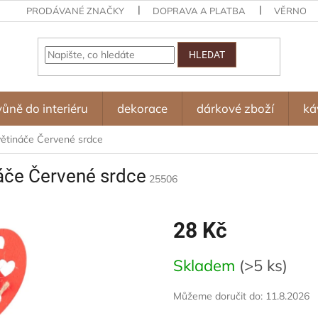
PRODÁVANÉ ZNAČKY
DOPRAVA A PLATBA
VĚRNOST
HLEDAT
vůně do interiéru
dekorace
dárkové zboží
ká
větináče Červené srdce
áče Červené srdce
25506
28 Kč
Měrná
Skladem
(>5 ks)
cena:
Můžeme doručit do:
11.8.2026