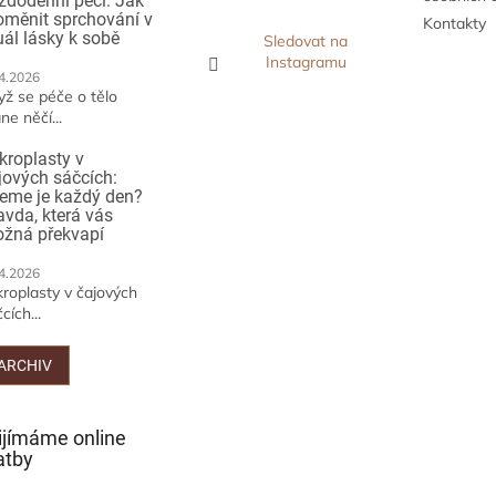
ždodenní péči: Jak
oměnit sprchování v
Kontakty
tuál lásky k sobě
Sledovat na
Instagramu
4.2026
yž se péče o tělo
ne něčí...
kroplasty v
jových sáčcích:
jeme je každý den?
avda, která vás
žná překvapí
4.2026
kroplasty v čajových
cích...
ARCHIV
ijímáme online
atby