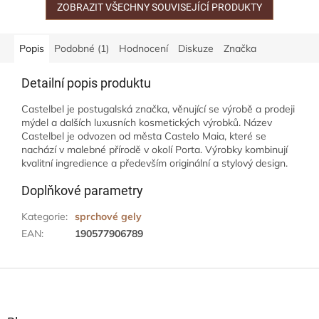
ZOBRAZIT VŠECHNY SOUVISEJÍCÍ PRODUKTY
Popis
Podobné (1)
Hodnocení
Diskuze
Značka
Detailní popis produktu
Castelbel je postugalská značka, věnující se výrobě a prodeji
mýdel a dalších luxusních kosmetických výrobků. Název
Castelbel je odvozen od města Castelo Maia, které se
nachází v malebné přírodě v okolí Porta. Výrobky kombinují
kvalitní ingredience a především originální a stylový design.
Doplňkové parametry
Kategorie
:
sprchové gely
EAN
:
190577906789
Z
á
p