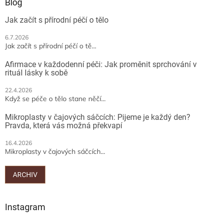
a
Blog
t
Jak začít s přírodní péčí o tělo
í
6.7.2026
Jak začít s přírodní péčí o tě...
Afirmace v každodenní péči: Jak proměnit sprchování v
rituál lásky k sobě
22.4.2026
Když se péče o tělo stane něčí...
Mikroplasty v čajových sáčcích: Pijeme je každý den?
Pravda, která vás možná překvapí
16.4.2026
Mikroplasty v čajových sáčcích...
ARCHIV
Instagram