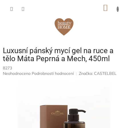
Přejít
NÁKUP
na
obsah
KOŠÍK
Luxusní pánský mycí gel na ruce a
tělo Máta Peprná a Mech, 450ml
8273
Průměrné
Neohodnoceno
Podrobnosti hodnocení
Značka:
CASTELBEL
hodnocení
produktu
je
0,0
z
5
hvězdiček.