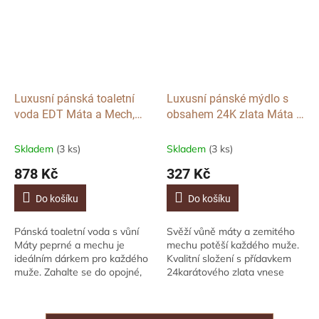
Luxusní pánská toaletní
Luxusní pánské mýdlo s
voda EDT Máta a Mech,
obsahem 24K zlata Máta a
100ml
Mech, 150g
Skladem
(3 ks)
Skladem
(3 ks)
878 Kč
327 Kč
Do košíku
Do košíku
Pánská toaletní voda s vůní
Svěží vůně máty a zemitého
Máty peprné a mechu je
mechu potěší každého muže.
ideálním dárkem pro každého
Kvalitní složení s přídavkem
muže. Zahalte se do opojné,
24karátového zlata vnese
svěží a svůdné vůně, která
luxus do každého vašeho dne,
vydrží celý den. Balení vhodné
šetrně pečuje o pokožku
i pro...
rukou a poskytne...