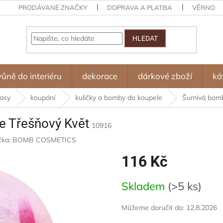
PRODÁVANÉ ZNAČKY
DOPRAVA A PLATBA
VĚRNOST
HLEDAT
vůně do interiéru
dekorace
dárkové zboží
ká
lasy
koupání
kuličky a bomby do koupele
Šumivá bomb
e Třešňový Květ
10916
čka:
BOMB COSMETICS
116 Kč
Měrná
Skladem
(>5 ks)
cena:
Můžeme doručit do:
12.8.2026