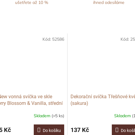
ušetřete až 10 %
ihned odesíláme
Kód:
52586
Kód:
25
ew vonná svíčka ve skle
Dekorační svíčka Třešňové kv
rry Blossom & Vanilla, střední
(sakura)
Skladem
(>5 ks)
Skladem
(
5 Kč
137 Kč
Do košíku
Do koší