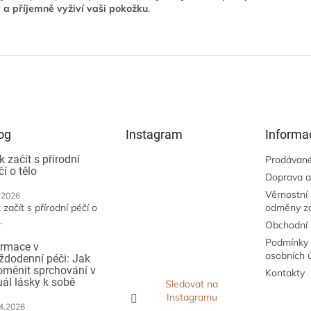
y a příjemně vyživí vaši pokožku
.
og
Instagram
Informa
k začít s přírodní
Prodávané
čí o tělo
Doprava a
Věrnostní
.2026
 začít s přírodní péčí o
odměny z
.
Obchodní
Podmínky 
irmace v
osobních 
ždodenní péči: Jak
oměnit sprchování v
Kontakty
tuál lásky k sobě
Sledovat na
Instagramu
4.2026