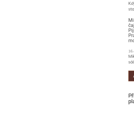
Kd
sta
Mi
ča
Pi
Pr
mo
16.
Mi
sáč
Př
pl