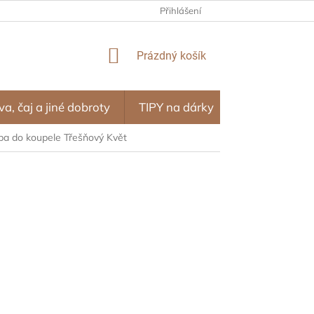
NÍ PROGRAM – ODMĚNY ZA NÁKUPY
Přihlášení
OBCHODNÍ PODMÍNKY
NÁKUPNÍ
Prázdný košík
KOŠÍK
va, čaj a jiné dobroty
TIPY na dárky
SEZÓNA
a do koupele Třešňový Květ