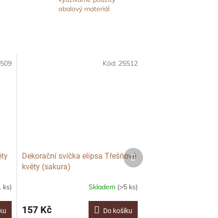
obalový materiál
509
Kód:
25512
Další
ěty
Dekorační svíčka elipsa Třešňové
produkt
květy (sakura)
1 ks)
Skladem
(>5 ks)
157 Kč
ku
Do košíku