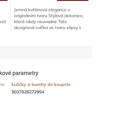
Jemná květinová elegance v
originálním tvaru Stylová dekorace,
sti
která nikdy neuvadne Tato
designová svíčka ve tvaru elipsy s
ch
jemným květinovým embosovaným
motivem přináší...
kové parametry
rie
:
kuličky a bomby do koupele
5037028272954