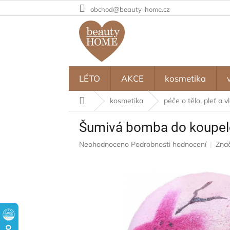
Přejít
obchod@beauty-home.cz
na
obsah
LÉTO
AKCE
kosmetika
Domů
kosmetika
péče o tělo, pleť a v
Šumivá bomba do koupel
Průměrné
Neohodnoceno
Podrobnosti hodnocení
Zna
hodnocení
produktu
je
0,0
z
5
hvězdiček.