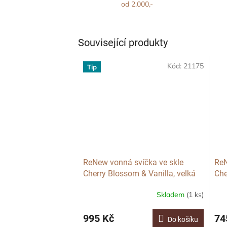
od 2.000,-
Související produkty
Kód:
21175
Tip
ReNew vonná svíčka ve skle
ReN
Cherry Blossom & Vanilla, velká
Che
Skladem
(1 ks)
995 Kč
74
Do košíku