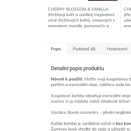
CHERRY BLOSSOM & VANILLA
CH
(třešňový květ a vanilka) Inspirativní
(tře
vůně třešňových květů, smísených s
vůn
aromatem mandle, pomeranče a
aro
vanilky z Madagaskaru.
van
Pomerančový olej je z...
Pome
Popis
Podobné (6)
Hodnocení
Detailní popis produktu
Návod k použití:
Vložte svoji koupelovou b
parfém a esenciální oleje, zatímco soda b
Koupelové bomby obsahují esenciální oleje,
esence a vy můžete volně inhalovat léčivé
Výrobce Bomb cosmetics - přední anglická 
Každá bomba je vyráběna ručně a
bez ko
Šumivou kouli vhoďte do vody a užívejte si