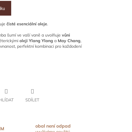
íku
huje
čisté esenciální oleje
.
mba šumí ve vaší vaně a uvolňuje
vůni
éterickými
oleji Ylang Ylang
a
May Chang
,
ovnanost, perfektní kombinaci pro každodení
HLÍDAT
SDÍLET
obal není odpad
EM
využíváme použitý