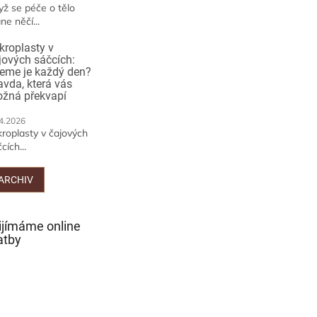
yž se péče o tělo
ne něčí...
kroplasty v
jových sáčcích:
jeme je každý den?
avda, která vás
žná překvapí
4.2026
kroplasty v čajových
cích...
ARCHIV
ijímáme online
atby