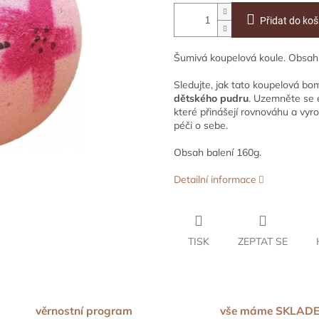
Přidat do koš
Šumivá koupelová koule. Obsa
Sledujte, jak tato koupelová bo
dětského pudru
. Uzemněte se 
které přinášejí rovnováhu a vyr
péči o sebe.
Obsah balení 160g.
Detailní informace
TISK
ZEPTAT SE
věrnostní program
vše máme SKLAD