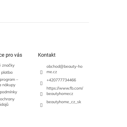
ce pro vás
Kontakt
 značky
obchod
@
beauty-ho
me.cz
 platba
 program –
+420777734466
a nákupy
https://www.fb.com/
 podmínky
beautyhomecz
ochrany
beautyhome_cz_sk
údajů