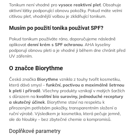
Tonikum není vhodné pro
vysoce reaktivní pleť
. Obsahuje
aktivní látky podporující obnovu pokožky. Pokud máte velmi
citlivou pleť, vhodnější volbou je zklidňující tonikum.
Musím po použití tonika používat SPF?
Pokud tonikum používáte ráno, doporučujeme následně
aplikovat
denní krém s SPF ochranou
. AHA kyseliny
podporují obnovu pleti a je vhodné ji během dne chránit před
UV zářením.
O značce Biorythme
Česká značka
Biorythme
vznikla z touhy tvořit kosmetiku,
která dává smysl –
funkční, poctivou a maximálně šetrnou
k pleti i přírodě
. Všechny produkty vznikají v malých šaržích
s důrazem na
kvalitní bio suroviny, jednoduché receptury
a skutečný účinek
. Biorythme staví na respektu k
přirozeným potřebám pokožky, transparentním složení a
ruční výrobě. Výsledkem je kosmetika, která pečuje jemně,
ale do hloubky – bez zbytečné chemie a kompromisů.
Doplňkové parametry