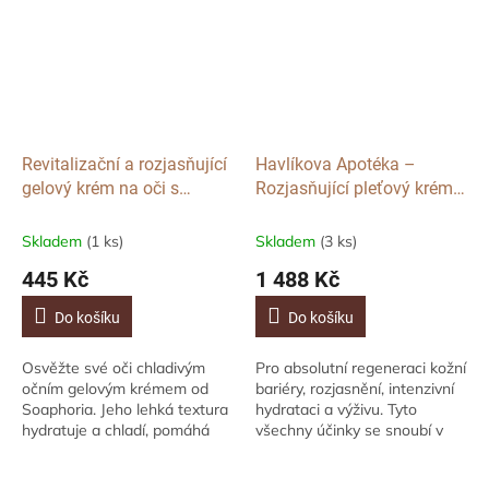
Revitalizační a rozjasňující
Havlíkova Apotéka –
gelový krém na oči s
Rozjasňující pleťový krém
chladivým účinkem
Aristokratka, 50ml
Majestic, 30ml
Skladem
(1 ks)
Skladem
(3 ks)
445 Kč
1 488 Kč
Do košíku
Do košíku
Osvěžte své oči chladivým
Pro absolutní regeneraci kožní
očním gelovým krémem od
bariéry, rozjasnění, intenzivní
Soaphoria. Jeho lehká textura
hydrataci a výživu. Tyto
hydratuje a chladí, pomáhá
všechny účinky se snoubí v
snižovat otoky. Kombinace
tomto lehounkém pleťovém
účinných složek poskytuje
krému, který je nabitý