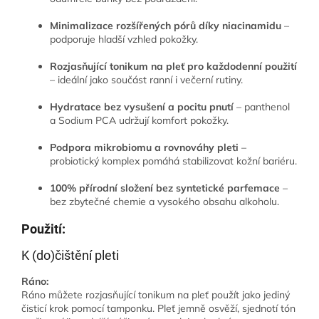
Minimalizace rozšířených pórů díky niacinamidu
–
podporuje hladší vzhled pokožky.
Rozjasňující tonikum na pleť pro každodenní použití
– ideální jako součást ranní i večerní rutiny.
Hydratace bez vysušení a pocitu pnutí
– panthenol
a Sodium PCA udržují komfort pokožky.
Podpora mikrobiomu a rovnováhy pleti
–
probiotický komplex pomáhá stabilizovat kožní bariéru.
100% přírodní složení bez syntetické parfemace
–
bez zbytečné chemie a vysokého obsahu alkoholu.
Použití:
K (do)čištění pleti
Ráno:
Ráno můžete rozjasňující tonikum na pleť použít jako jediný
čisticí krok pomocí tamponku. Pleť jemně osvěží, sjednotí tón