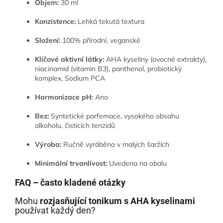
Objem:
30 ml
Konzistence:
Lehká tekutá textura
Složení:
100% přírodní, veganské
Klíčové aktivní látky:
AHA kyseliny (ovocné extrakty),
niacinamid (vitamin B3), panthenol, probiotický
komplex, Sodium PCA
Harmonizace pH:
Ano
Bez:
Syntetické parfemace, vysokého obsahu
alkoholu, čisticích tenzidů
Výroba:
Ručně vyráběno v malých šaržích
Minimální trvanlivost:
Uvedena na obalu
FAQ – často kladené otázky
Mohu
rozjasňující tonikum s AHA kyselinami
používat každý den?