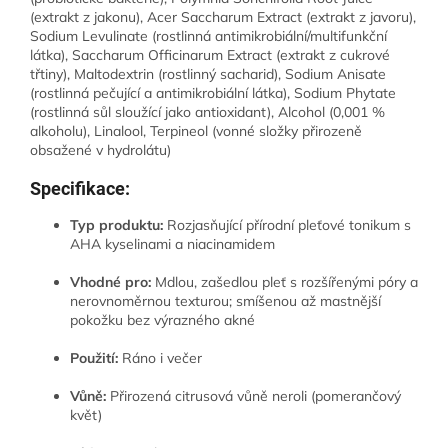
(extrakt z jakonu), Acer Saccharum Extract (extrakt z javoru),
Sodium Levulinate (rostlinná antimikrobiální/multifunkční
látka), Saccharum Officinarum Extract (extrakt z cukrové
třtiny), Maltodextrin (rostlinný sacharid), Sodium Anisate
(rostlinná pečující a antimikrobiální látka), Sodium Phytate
(rostlinná sůl sloužící jako antioxidant), Alcohol (0,001 %
alkoholu), Linalool, Terpineol (vonné složky přirozeně
obsažené v hydrolátu)
Specifikace:
Typ produktu:
Rozjasňující přírodní pleťové tonikum s
AHA kyselinami a niacinamidem
Vhodné pro:
Mdlou, zašedlou pleť s rozšířenými póry a
nerovnoměrnou texturou; smíšenou až mastnější
pokožku bez výrazného akné
Použití:
Ráno i večer
Vůně:
Přirozená citrusová vůně neroli (pomerančový
květ)