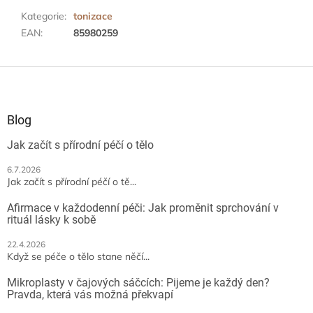
Kategorie
:
tonizace
EAN
:
85980259
Z
á
p
a
Blog
t
Jak začít s přírodní péčí o tělo
í
6.7.2026
Jak začít s přírodní péčí o tě...
Afirmace v každodenní péči: Jak proměnit sprchování v
rituál lásky k sobě
22.4.2026
Když se péče o tělo stane něčí...
Mikroplasty v čajových sáčcích: Pijeme je každý den?
Pravda, která vás možná překvapí