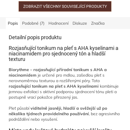
revitalizaci okolí...
účinnými...
ZOBRAZIT VŠECHNY SOUVISEJÍCÍ PRODUKTY
Popis
Podobné (7)
Hodnocení
Diskuze
Značka
Detailní popis produktu
Rozjasňující tonikum na pleť s AHA kyselinami a
niacinamidem pro sjednocený tón a hladší
texturu
Biorythme – rozjasňující přírodní tonikum s AHA a
niacinamidem
je určené pro mdlou, zašedlou pleť s
nerovnoměrnou texturou a rozšířenými póry. Toto
rozjasňující tonikum na pleť s AHA kyselinami
kombinuje
jemnou exfoliaci s aktivní podporou sjednocení tónu pleti a
postupně vrací pokožce přirozený jas.
Pleť působí
viditelně jasněji, hladší a svěžejší už po
několika týdnech pravidelného používání
, bez agresivního
podráždění nebo vysušení.