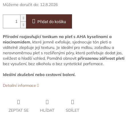
Můžeme doručit do:
12.8.2026
Přidat do košíku
Přírodní rozjasňující tonikum na pleť s AHA kyselinami a
niacinamidem
, které jemně exfoliuje, sjednocuje tón pleti a
viditelně zlepšuje její texturu. Je ideální pro mdlou, zašedlou a
nerovnoměrnou pleť s rozšířenými póry, která potřebuje dodat jas,
svěžest a hladší vzhled. Pomáhá obnovit
přirozenou zářivost pleti
bez vysušení, bez alkoholu a bez syntetické parfemace.
Ideální zkušební nebo cestovní balení.
Detailní informace
ZEPTAT SE
HLÍDAT
SDÍLET