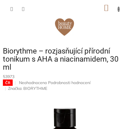
Přejít
NÁKUP
na
obsah
KOŠÍK
Biorythme – rozjasňující přírodní
tonikum s AHA a niacinamidem, 30
ml
53973
Průměrné
Neohodnoceno
Podrobnosti hodnocení
ČR
hodnocení
Značka:
BIORYTHME
produktu
je
0,0
z
5
hvězdiček.