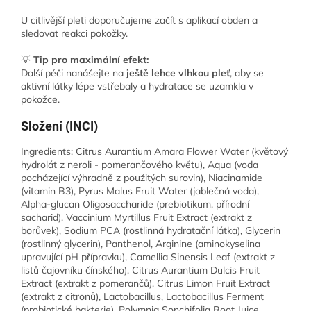
U citlivější pleti doporučujeme začít s aplikací obden a
sledovat reakci pokožky.
💡
Tip pro maximální efekt:
Další péči nanášejte na
ještě lehce vlhkou pleť
, aby se
aktivní látky lépe vstřebaly a hydratace se uzamkla v
pokožce.
Složení (INCI)
Ingredients: Citrus Aurantium Amara Flower Water (květový
hydrolát z neroli - pomerančového květu), Aqua (voda
pocházející výhradně z použitých surovin), Niacinamide
(vitamin B3), Pyrus Malus Fruit Water (jablečná voda),
Alpha-glucan Oligosaccharide (prebiotikum, přírodní
sacharid), Vaccinium Myrtillus Fruit Extract (extrakt z
borůvek), Sodium PCA (rostlinná hydratační látka), Glycerin
(rostlinný glycerin), Panthenol, Arginine (aminokyselina
upravující pH přípravku), Camellia Sinensis Leaf (extrakt z
listů čajovníku čínského), Citrus Aurantium Dulcis Fruit
Extract (extrakt z pomerančů), Citrus Limon Fruit Extract
(extrakt z citronů), Lactobacillus, Lactobacillus Ferment
(probiotické bakterie), Polymnia Sonchifolia Root Juice