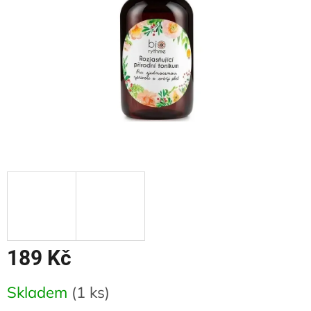
189 Kč
Měrná
Skladem
(1 ks)
cena: