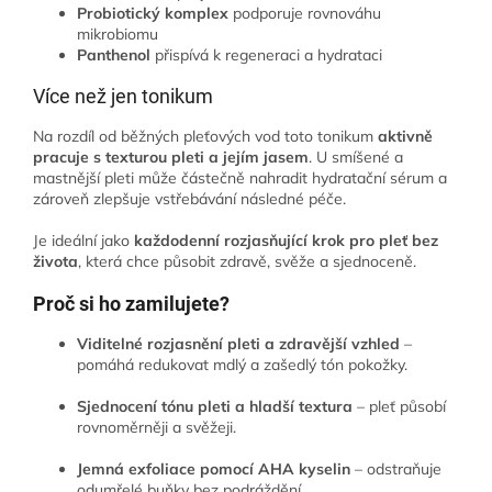
Probiotický komplex
podporuje rovnováhu
mikrobiomu
Panthenol
přispívá k regeneraci a hydrataci
Více než jen tonikum
Na rozdíl od běžných pleťových vod toto tonikum
aktivně
pracuje s texturou pleti a jejím jasem
. U smíšené a
mastnější pleti může částečně nahradit hydratační sérum a
zároveň zlepšuje vstřebávání následné péče.
Je ideální jako
každodenní rozjasňující krok pro pleť bez
života
, která chce působit zdravě, svěže a sjednoceně.
Proč si ho zamilujete?
Viditelné rozjasnění pleti a zdravější vzhled
–
pomáhá redukovat mdlý a zašedlý tón pokožky.
Sjednocení tónu pleti a hladší textura
– pleť působí
rovnoměrněji a svěžeji.
Jemná exfoliace pomocí AHA kyselin
– odstraňuje
odumřelé buňky bez podráždění.