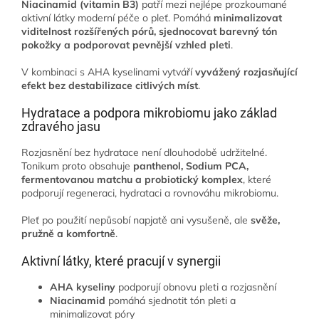
Niacinamid (vitamin B3)
patří mezi nejlépe prozkoumané
aktivní látky moderní péče o pleť. Pomáhá
minimalizovat
viditelnost rozšířených pórů, sjednocovat barevný tón
pokožky a podporovat pevnější vzhled pleti
.
V kombinaci s AHA kyselinami vytváří
vyvážený rozjasňující
efekt bez destabilizace citlivých míst
.
Hydratace a podpora mikrobiomu jako základ
zdravého jasu
Rozjasnění bez hydratace není dlouhodobě udržitelné.
Tonikum proto obsahuje
panthenol, Sodium PCA,
fermentovanou matchu a probiotický komplex
, které
podporují regeneraci, hydrataci a rovnováhu mikrobiomu.
Pleť po použití nepůsobí napjatě ani vysušeně, ale
svěže,
pružně a komfortně
.
Aktivní látky, které pracují v synergii
AHA kyseliny
podporují obnovu pleti a rozjasnění
Niacinamid
pomáhá sjednotit tón pleti a
minimalizovat póry