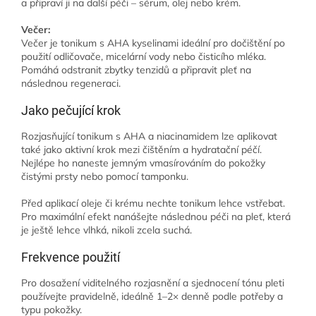
a připraví ji na další péči – sérum, olej nebo krém.
Večer:
Večer je tonikum s AHA kyselinami ideální pro dočištění po
použití odličovače, micelární vody nebo čisticího mléka.
Pomáhá odstranit zbytky tenzidů a připravit pleť na
následnou regeneraci.
Jako pečující krok
Rozjasňující tonikum s AHA a niacinamidem lze aplikovat
také jako aktivní krok mezi čištěním a hydratační péčí.
Nejlépe ho naneste jemným vmasírováním do pokožky
čistými prsty nebo pomocí tamponku.
Před aplikací oleje či krému nechte tonikum lehce vstřebat.
Pro maximální efekt nanášejte následnou péči na pleť, která
je ještě lehce vlhká, nikoli zcela suchá.
Frekvence použití
Pro dosažení viditelného rozjasnění a sjednocení tónu pleti
používejte pravidelně, ideálně 1–2× denně podle potřeby a
typu pokožky.