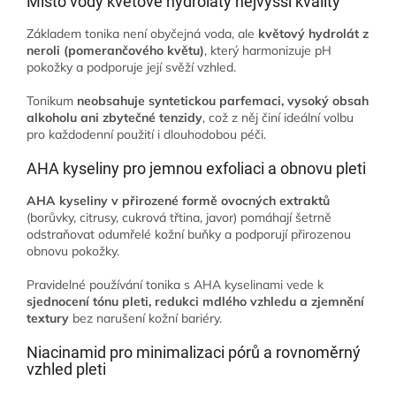
Místo vody květové hydroláty nejvyšší kvality
Základem tonika není obyčejná voda, ale
květový hydrolát z
neroli (pomerančového květu)
, který harmonizuje pH
pokožky a podporuje její svěží vzhled.
Tonikum
neobsahuje syntetickou parfemaci, vysoký obsah
alkoholu ani zbytečné tenzidy
, což z něj činí ideální volbu
pro každodenní použití i dlouhodobou péči.
AHA kyseliny pro jemnou exfoliaci a obnovu pleti
AHA kyseliny v přirozené formě ovocných extraktů
(borůvky, citrusy, cukrová třtina, javor) pomáhají šetrně
odstraňovat odumřelé kožní buňky a podporují přirozenou
obnovu pokožky.
Pravidelné používání tonika s AHA kyselinami vede k
sjednocení tónu pleti, redukci mdlého vzhledu a zjemnění
textury
bez narušení kožní bariéry.
Niacinamid pro minimalizaci pórů a rovnoměrný
vzhled pleti