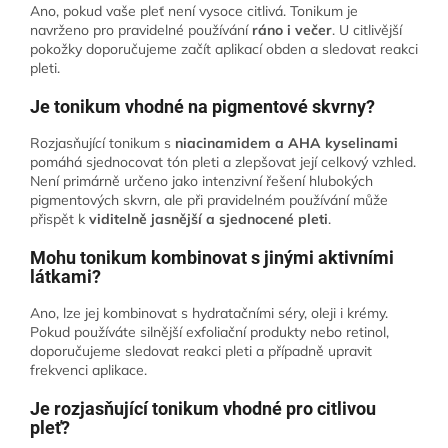
Ano, pokud vaše pleť není vysoce citlivá. Tonikum je
navrženo pro pravidelné používání
ráno i večer
. U citlivější
pokožky doporučujeme začít aplikací obden a sledovat reakci
pleti.
Je tonikum vhodné na pigmentové skvrny?
Rozjasňující tonikum s
niacinamidem a AHA kyselinami
pomáhá sjednocovat tón pleti a zlepšovat její celkový vzhled.
Není primárně určeno jako intenzivní řešení hlubokých
pigmentových skvrn, ale při pravidelném používání může
přispět k
viditelně jasnější a sjednocené pleti
.
Mohu tonikum kombinovat s jinými aktivními
látkami?
Ano, lze jej kombinovat s hydratačními séry, oleji i krémy.
Pokud používáte silnější exfoliační produkty nebo retinol,
doporučujeme sledovat reakci pleti a případně upravit
frekvenci aplikace.
Je rozjasňující tonikum vhodné pro citlivou
pleť?